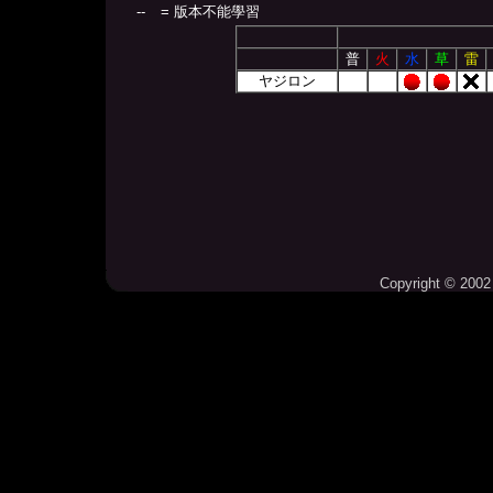
--
= 版本不能學習
普
火
水
草
雷
ヤジロン
Copyright © 2002 