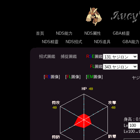
首頁
NDS能力
NDS屬性
GBA精靈
NDS精靈
NDS招式
NDS道具
GBA能
招式圖鑑
捕捉圖鑑
R
S
E
圖鑑
F
L
圖鑑
[
R
S
圖像]
[
F
L
圖像]
[
EM
圖像]
ヤジロン(
身高：0.
Lv
Lv
100
→