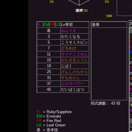
R
S
EM
FR
LG
Lv學習
遺傳
基
ねんりき
3
かたくなる
5
こうそくスピン
7
どろかけ
11
サイケこうせん
15
がんせきふうじ
19
じばく
25
げんしのちから
31
すなあらし
37
コスモパワー
45
だいばくはつ
招式總數： 43 招
R
S
= Ruby/Sapphire
EM
= Emerald
FR
= Fire Red
LG
= Leaf Green
基
= 基本技