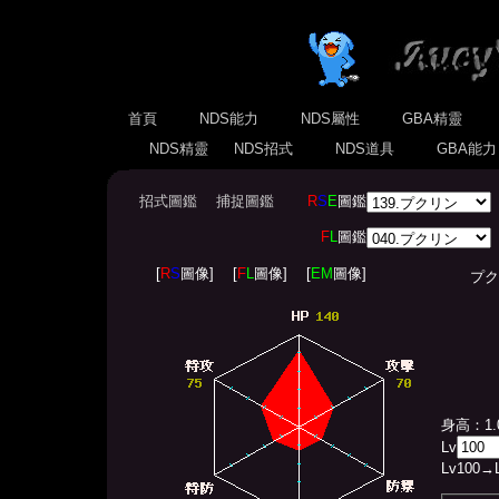
首頁
NDS能力
NDS屬性
GBA精靈
NDS精靈
NDS招式
NDS道具
GBA能
招式圖鑑
捕捉圖鑑
R
S
E
圖鑑
F
L
圖鑑
[
R
S
圖像]
[
F
L
圖像]
[
EM
圖像]
プクリン(
身高：1.
Lv
Lv
100
→