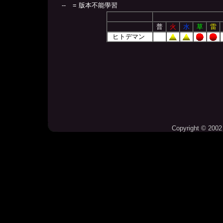
--
= 版本不能學習
普
火
水
草
雷
ヒトデマン
Copyright © 2002 