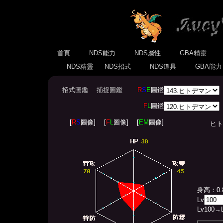
首頁
NDS能力
NDS屬性
GBA精靈
NDS精靈
NDS招式
NDS道具
GBA能
招式圖鑑
捕捉圖鑑
R
S
E
圖鑑
F
L
圖鑑
[
R
S
圖像]
[
F
L
圖像]
[
EM
圖像]
ヒトデマ
身高：0.
Lv
Lv
100
→