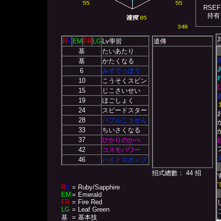
RSEF
持有
R
S
EM
FR
LG
Lv學習
遺傳
基
たいあたり
基
かたくなる
6
みずでっぽう
10
こうそくスピン
15
じこさいせい
19
ほごしょく
24
スピードスター
28
バブルこうせん
33
ちいさくなる
37
ひかりのかべ
42
コスモパワー
46
ハイドロポンプ
招式總數： 44 招
R
S
= Ruby/Sapphire
EM
= Emerald
FR
= Fire Red
LG
= Leaf Green
基
= 基本技