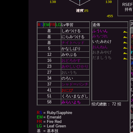
RSEF
持有
R
S
EM
FR
LG
Lv學習
遺傳
基
しめつける
ふういん
みちづれ
基
にらみつける
いたみわけ
基
ナイトヘッド
おんねん
5
かなしばり
おきみやげ
12
みやぶる
だましうち
16
おどろかす
23
あやしいひかり
27
おいうち
34
のろい
37
シャドーパンチ
41
おにび
51
くろいまなざし
58
みらいよち
招式總數： 72 招
R
S
= Ruby/Sapphire
EM
= Emerald
FR
= Fire Red
LG
= Leaf Green
基
= 基本技