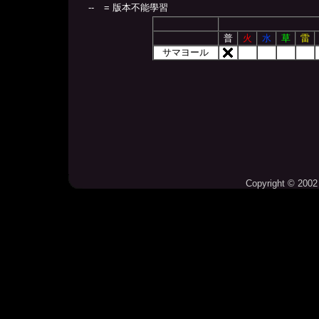
--
= 版本不能學習
普
火
水
草
雷
サマヨール
Copyright © 2002 