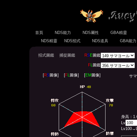
首頁
NDS能力
NDS屬性
GBA精靈
NDS精靈
NDS招式
NDS道具
GBA能
招式圖鑑
捕捉圖鑑
R
S
E
圖鑑
F
L
圖鑑
[
R
S
圖像]
[
F
L
圖像]
[
EM
圖像]
サマヨール
身高：1.
Lv
Lv
100
→