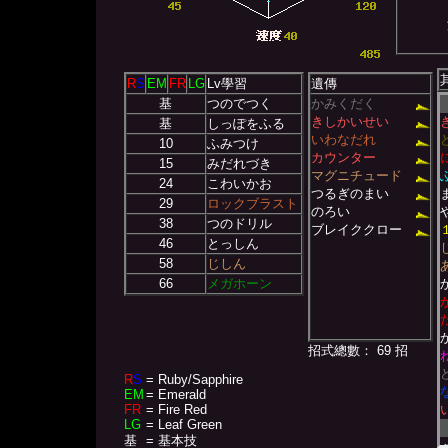
R
S
EM
FR
LG
Lv學習
遺傳
基
つのでつく
かみくだく
きしかいせい
基
しっぽをふる
いわなだれ
10
ふみつけ
カウンター
15
みだれづき
マグニチュード
24
こわいかお
つるぎのまい
29
ロックブラスト
のろい
38
つのドリル
ブレイククロー
46
とっしん
58
じしん
66
メガホーン
招式總數： 69 招
R
S
= Ruby/Sapphire
EM
= Emerald
FR
= Fire Red
LG
= Leaf Green
基
= 基本技