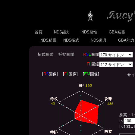
首頁
NDS能力
NDS屬性
GBA精靈
NDS精靈
NDS招式
NDS道具
GBA能
招式圖鑑
捕捉圖鑑
R
S
E
圖鑑
F
L
圖鑑
[
R
S
圖像]
[
F
L
圖像]
[
EM
圖像]
サイドン
身高：1.
Lv
Lv
100
→