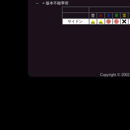
--
= 版本不能學習
普
火
水
草
雷
サイドン
Copyright © 2002 