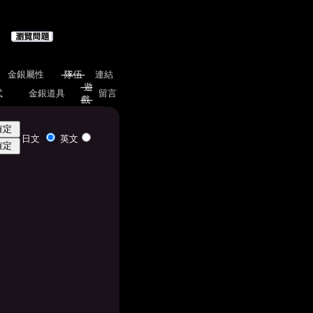
金銀屬性
隊伍
連結
遊
式
金銀道具
留言
戲
日文
英文