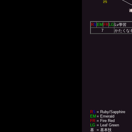
R
S
EM
FR
LG
Lv學習
7
かたくな
R
S
= Ruby/Sapphire
EM
= Emerald
FR
= Fire Red
LG
= Leaf Green
基
= 基本技