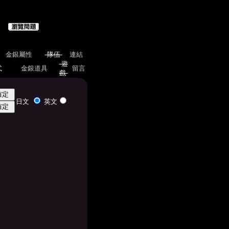
金銀屬性
隊伍
連結
遊
式
金銀道具
留言
戲
日文
英文