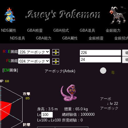
NDS屬性
GBA精靈
GBA招式
GBA道具
金銀能力
式
NDS道具
GBA能力
GBA屬性
金銀精靈
金銀招
R
S
E
圖鑑
F
L
圖鑑
[
EM
圖像]
アーボック(Arbok)
毒
アーボ
↓ lv 22
アーボック
身高：3.5 m
體重：65.0 kg
總經驗值
：
1000000
Lv
Lv
100
→Lv
100
所需經驗：
0