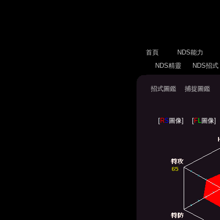
首頁
NDS能力
NDS精靈
NDS招
招式圖鑑
捕捉圖鑑
[
R
S
圖像]
[
F
L
圖像]