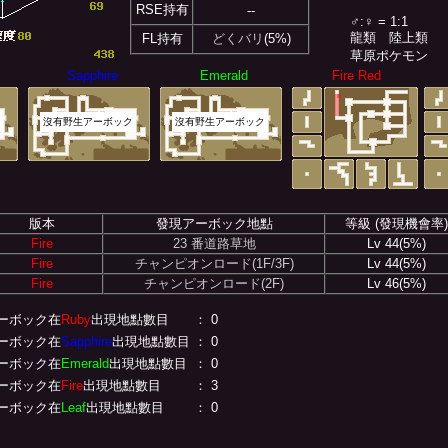
RSE持有
--
♂:♀ = 1:1
龍類
陸上類
FL持有
どくバリ
(5%)
草原ポケモン
Sapphire
Emerald
Fire Red
ク
沒有野生アーボック
沒有野生アーボック
版本
發現アーボック地點
等級 (發現機會率)
Fire
23 番道路草地
Lv 44(5%)
Fire
チャンピオンロード(1F/3F)
Lv 44(5%)
Fire
チャンピオンロード(2F)
Lv 46(5%)
ーボック在
Ruby
出現地點數目
： 0
ーボック在
Sapphire
出現地點數目
： 0
ーボック在
Emerald
出現地點數目
： 0
ーボック在
Fire
出現地點數目
： 3
ーボック在
Leaf
出現地點數目
： 0