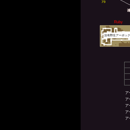
Ruby
沒有野生アーボッ
ア
ア
ア
ア
ア