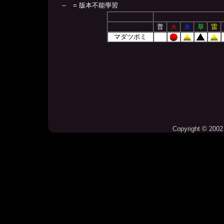
--
= 版本不能學習
普
火
水
草
雷
マダツボミ
Copyright © 2002 