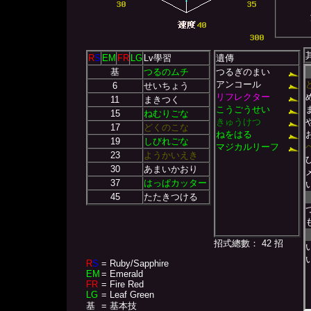
R
S
EM
FR
LG
Lv學習
遺傳
基
つるのムチ
つるぎのまい
アンコール
6
せいちょう
リフレクター
11
まきつく
こうごうせい
15
ねむりごな
きゅうけつ
17
どくのこな
ねをはる
19
しびれごな
マジカルリーフ
23
ようかいえき
30
あまいかおり
37
はっぱカッター
45
たたきつける
招式總數： 42 招
R
S
= Ruby/Sapphire
EM
= Emerald
FR
= Fire Red
LG
= Leaf Green
基
= 基本技