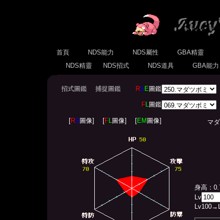
首頁
NDS能力
NDS屬性
GBA精靈
NDS精靈
NDS招式
NDS道具
GBA能
招式圖鑑
捕捉圖鑑
R
S
E
圖鑑
F
L
圖鑑
[
R
S
圖像]
[
F
L
圖像]
[
EM
圖像]
マダツボミ
身高：0.
Lv
Lv
100
→