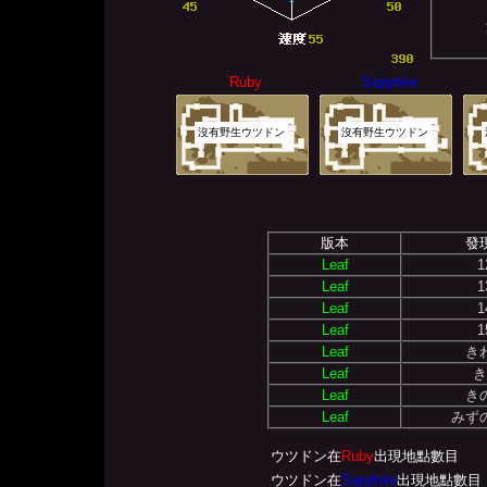
Ruby
Sapphire
沒有野生ウツドン
沒有野生ウツドン
版本
發
Leaf
Leaf
Leaf
Leaf
Leaf
き
Leaf
き
Leaf
き
Leaf
みず
ウツドン在
Ruby
出現地點數目
ウツドン在
Sapphire
出現地點數目