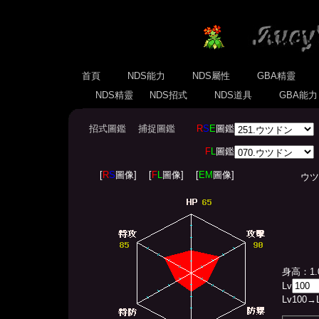
首頁
NDS能力
NDS屬性
GBA精靈
NDS精靈
NDS招式
NDS道具
GBA能
招式圖鑑
捕捉圖鑑
R
S
E
圖鑑
F
L
圖鑑
[
R
S
圖像]
[
F
L
圖像]
[
EM
圖像]
ウツドン(
身高：1.
Lv
Lv
100
→