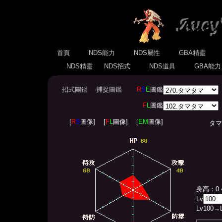
首頁
NDS能力
NDS屬性
GBA精靈
NDS精靈
NDS招式
NDS道具
GBA能
招式圖鑑
捕捉圖鑑
R
S
E
圖鑑
F
L
圖鑑
[
R
S
圖像]
[
F
L
圖像]
[
EM
圖像]
タマタマ(
身高：0.
Lv
Lv
100
→