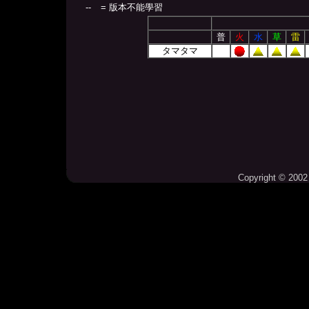
--
= 版本不能學習
普
火
水
草
雷
タマタマ
Copyright © 2002 