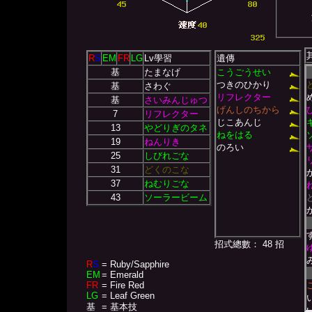
R
S
EM
FR
LG
Lv學習
遺傳
基
たまなげ
こうごうせい
つきのひかり
基
さわぐ
リフレクター
基
さいみんじゅつ
げんしのちから
7
リフレクター
じこあんじ
13
やどりぎのタネ
ねをはる
19
ねんりき
のろい
25
しびれごな
31
どくのこな
37
ねむりごな
43
ソーラービーム
招式總數： 48 招
R
S
= Ruby/Sapphire
EM
= Emerald
FR
= Fire Red
LG
= Leaf Green
基
= 基本技