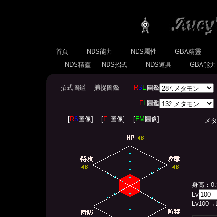
首頁
NDS能力
NDS屬性
GBA精靈
NDS精靈
NDS招式
NDS道具
GBA能
招式圖鑑
捕捉圖鑑
R
S
E
圖鑑
F
L
圖鑑
[
R
S
圖像]
[
F
L
圖像]
[
EM
圖像]
メタモン(
身高：0.
Lv
Lv
100
→