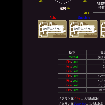
RSEF
持有
Ruby
Sapphire
沒有野生メタモン
沒有野生メタモン
版本
發
Emerald
さば
Fire
/
Leaf
Fire
/
Leaf
Fire
/
Leaf
Fire
/
Leaf
ハナ
Fire
/
Leaf
ハナ
Fire
/
Leaf
ハナダ
Fire
/
Leaf
ポケ
メタモン在
Ruby
出現地點數目
メタモン在
Sapphire
出現地點數目