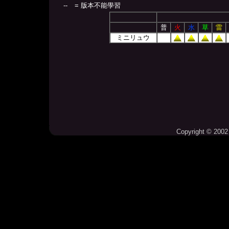
--
= 版本不能學習
普
火
水
草
雷
ミニリュウ
Copyright © 2002 