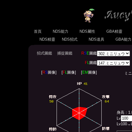
首頁
NDS能力
NDS屬性
GBA精靈
NDS精靈
NDS招式
NDS道具
GBA能
招式圖鑑
捕捉圖鑑
R
S
E
圖鑑
F
L
圖鑑
[
R
S
圖像]
[
F
L
圖像]
[
EM
圖像]
ミニリュウ
身高：1.
Lv
Lv
100
→