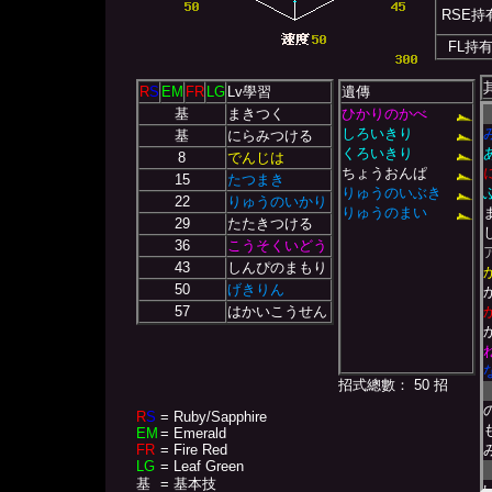
RSE持
FL持
R
S
EM
FR
LG
Lv學習
遺傳
基
まきつく
ひかりのかべ
しろいきり
基
にらみつける
くろいきり
8
でんじは
ちょうおんぱ
15
たつまき
りゅうのいぶき
22
りゅうのいかり
りゅうのまい
29
たたきつける
36
こうそくいどう
43
しんぴのまもり
50
げきりん
57
はかいこうせん
招式總數： 50 招
R
S
= Ruby/Sapphire
EM
= Emerald
FR
= Fire Red
LG
= Leaf Green
基
= 基本技