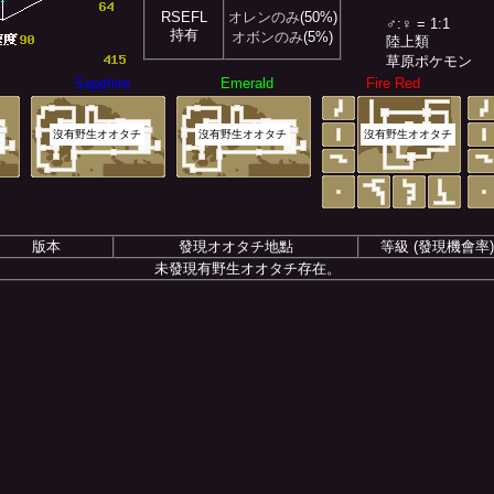
RSEFL
オレンのみ
(50%)
♂:♀ = 1:1
持有
オボンのみ
(5%)
陸上類
草原ポケモン
Sapphire
Emerald
Fire Red
沒有野生オオタチ
沒有野生オオタチ
沒有野生オオタチ
版本
發現オオタチ地點
等級 (發現機會率)
未發現有野生オオタチ存在。