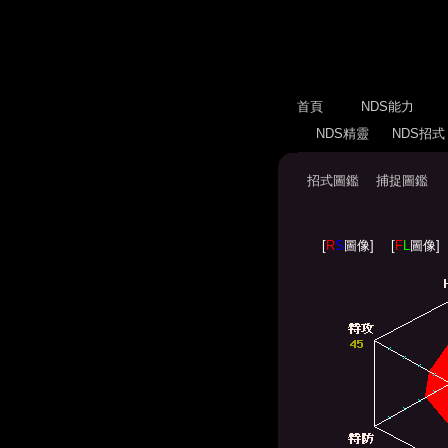
首頁
NDS能力
NDS精靈
NDS招
招式圖鑑
捕捉圖鑑
[
R
S
圖像]
[
F
L
圖像]