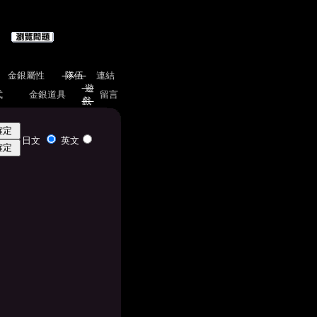
金銀屬性
隊伍
連結
遊
式
金銀道具
留言
戲
日文
英文