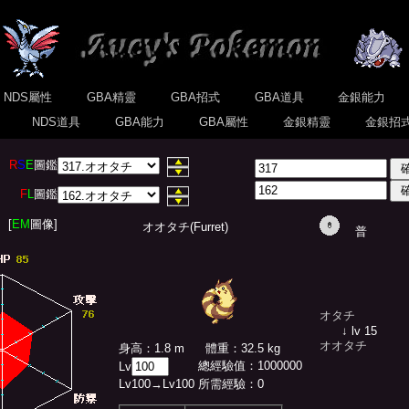
NDS屬性
GBA精靈
GBA招式
GBA道具
金銀能力
式
NDS道具
GBA能力
GBA屬性
金銀精靈
金銀招
R
S
E
圖鑑
F
L
圖鑑
[
EM
圖像]
オオタチ(Furret)
普
オタチ
↓ lv 15
オオタチ
身高：1.8 m
體重：32.5 kg
總經驗值
：
1000000
Lv
Lv
100
→Lv
100
所需經驗：
0