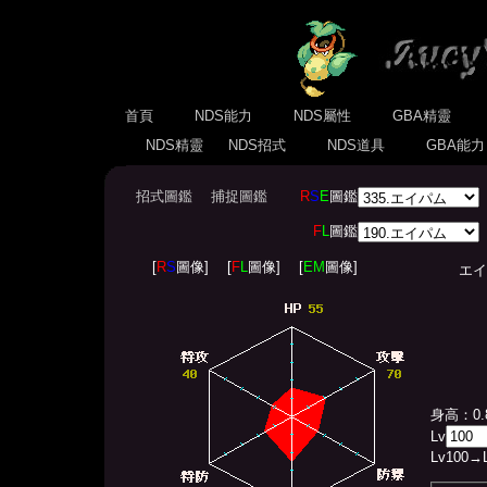
首頁
NDS能力
NDS屬性
GBA精靈
NDS精靈
NDS招式
NDS道具
GBA能
招式圖鑑
捕捉圖鑑
R
S
E
圖鑑
F
L
圖鑑
[
R
S
圖像]
[
F
L
圖像]
[
EM
圖像]
エイパム
身高：0.
Lv
Lv
100
→