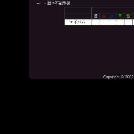
--
= 版本不能學習
普
火
水
草
雷
エイパム
Copyright © 2002 