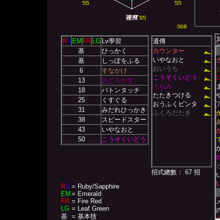
R
S
EM
FR
LG
Lv學習
遺傳
基
ひっかく
カウンター
いやなおと
基
しっぽをふる
おいうち
6
すなかけ
こうそくいどう
13
おどろかす
うらみ
18
バトンタッチ
たたきつける
25
くすぐる
おうふくビンタ
31
みだれひっかき
ふくろだたき
38
スピードスター
43
いやなおと
50
こうそくいどう
招式總數： 67 招
R
S
= Ruby/Sapphire
EM
= Emerald
FR
= Fire Red
LG
= Leaf Green
基
= 基本技