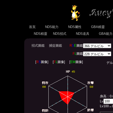
首頁
NDS能力
NDS屬性
GBA精靈
NDS精靈
NDS招式
NDS道具
GBA能
招式圖鑑
捕捉圖鑑
R
S
E
圖鑑
F
L
圖鑑
[
R
S
圖像]
[
F
L
圖像]
[
EM
圖像]
デルビル(
身高：0.
Lv
Lv
100
→