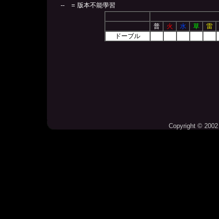
--
= 版本不能學習
普
火
水
草
雷
ドーブル
Copyright © 2002 