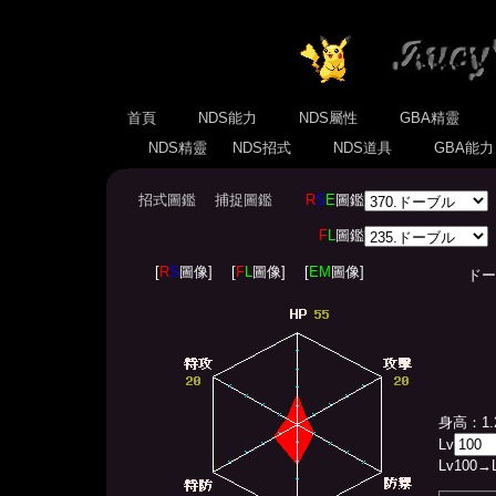
首頁
NDS能力
NDS屬性
GBA精靈
NDS精靈
NDS招式
NDS道具
GBA能
招式圖鑑
捕捉圖鑑
R
S
E
圖鑑
F
L
圖鑑
[
R
S
圖像]
[
F
L
圖像]
[
EM
圖像]
ドーブル(
身高：1.
Lv
Lv
100
→