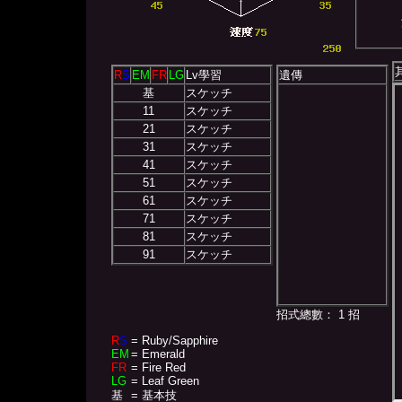
R
S
EM
FR
LG
Lv學習
遺傳
基
スケッチ
11
スケッチ
21
スケッチ
31
スケッチ
41
スケッチ
51
スケッチ
61
スケッチ
71
スケッチ
81
スケッチ
91
スケッチ
招式總數： 1 招
R
S
= Ruby/Sapphire
EM
= Emerald
FR
= Fire Red
LG
= Leaf Green
基
= 基本技