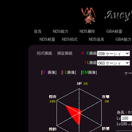
首頁
NDS能力
NDS屬性
GBA精靈
NDS精靈
NDS招式
NDS道具
GBA能
招式圖鑑
捕捉圖鑑
R
S
E
圖鑑
F
L
圖鑑
[
R
S
圖像]
[
F
L
圖像]
[
EM
圖像]
ケーシィ
身高：0.
Lv
Lv
100
→