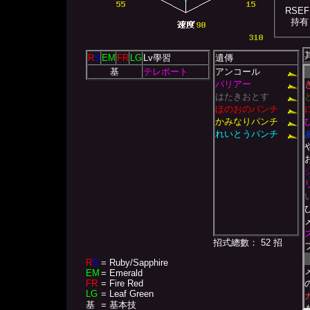
RSEF
持有
R
S
EM
FR
LG
Lv學習
遺傳
基
テレポート
アンコール
バリアー
はたきおとす
ほのおのパンチ
かみなりパンチ
れいとうパンチ
招式總數： 52 招
R
S
= Ruby/Sapphire
EM
= Emerald
FR
= Fire Red
LG
= Leaf Green
基
= 基本技