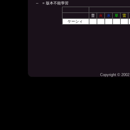
--
= 版本不能學習
普
火
水
草
雷
ケーシィ
Copyright © 2002 