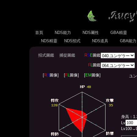
首頁
NDS能力
NDS屬性
GBA精靈
NDS精靈
NDS招式
NDS道具
GBA能
招式圖鑑
捕捉圖鑑
R
S
E
圖鑑
F
L
圖鑑
[
R
S
圖像]
[
F
L
圖像]
[
EM
圖像]
ユンゲラ
身高：1.
Lv
Lv
100
→