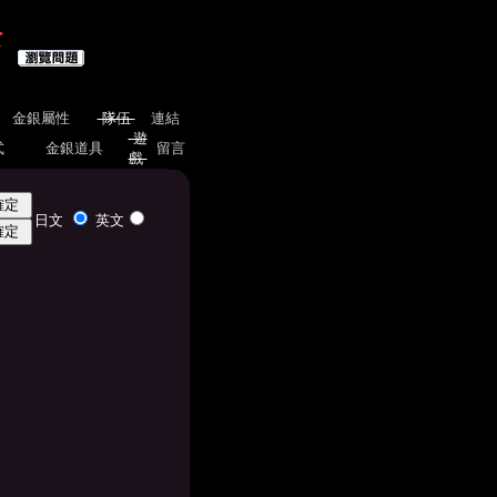
金銀屬性
隊伍
連結
遊
式
金銀道具
留言
戲
日文
英文