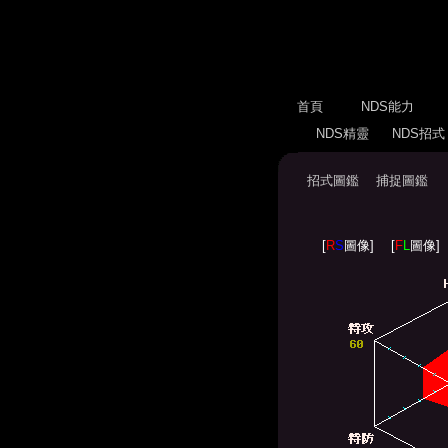
首頁
NDS能力
NDS精靈
NDS招
招式圖鑑
捕捉圖鑑
[
R
S
圖像]
[
F
L
圖像]