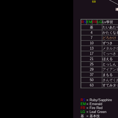
R
S
EM
FR
LG
Lv學習
基
たいあた
4
かたくな
7
どろかけ
10
ずつき
13
メタルク
17
てっぺき
21
ほえる
25
とっしん
29
アイアン
37
まもる
50
きんぞく
63
すてみタ
R
S
= Ruby/Sapphire
EM
= Emerald
FR
= Fire Red
LG
= Leaf Green
基
= 基本技