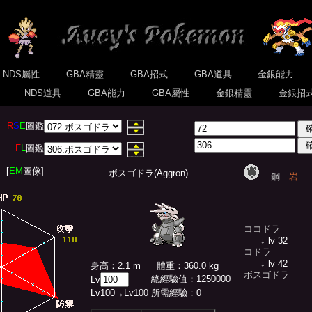
NDS屬性
GBA精靈
GBA招式
GBA道具
金銀能力
式
NDS道具
GBA能力
GBA屬性
金銀精靈
金銀招
R
S
E
圖鑑
F
L
圖鑑
[
EM
圖像]
ボスゴドラ(Aggron)
鋼
岩
ココドラ
↓ lv 32
コドラ
↓ lv 42
身高：2.1 m
體重：360.0 kg
ボスゴドラ
總經驗值
：
1250000
Lv
Lv
100
→Lv
100
所需經驗：
0