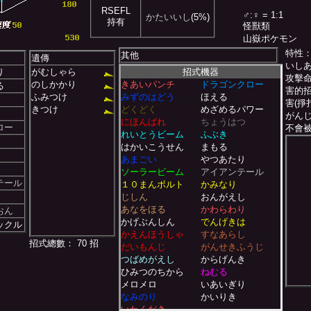
RSEFL
♂:♀ = 1:1
かたいいし
(5%)
持有
怪獸類
山嶽ポケモン
特性
其他
遺傳
いし
り
がむしゃら
招式機器
攻擊
のしかかり
きあいパンチ
ドラゴンクロー
る
害的
ふみつけ
みずのはどう
ほえる
害(掙
きつけ
どくどく
めざめるパワー
がん
にほんばれ
ちょうはつ
ロー
不會
れいとうビーム
ふぶき
はかいこうせん
まもる
あまごい
やつあたり
ソーラービーム
アイアンテール
テール
１０まんボルト
かみなり
じしん
おんがえし
あなをほる
かわらわり
おん
かげぶんしん
でんげきは
ックル
かえんほうしゃ
すなあらし
招式總數： 70 招
だいもんじ
がんせきふうじ
つばめがえし
からげんき
ひみつのちから
ねむる
メロメロ
いあいぎり
なみのり
かいりき
いわくだき