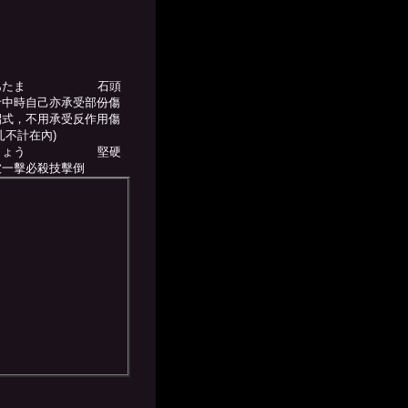
：
あたま
石頭
命中時自己亦承受部份傷
招式，不用承受反作用傷
扎不計在內)
じょう
堅硬
被一擊必殺技擊倒