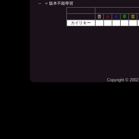
--
= 版本不能學習
普
火
水
草
雷
カイリキー
Copyright © 2002 