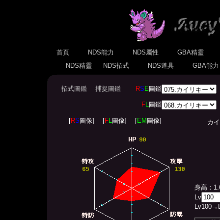
首頁
NDS能力
NDS屬性
GBA精靈
NDS精靈
NDS招式
NDS道具
GBA能
招式圖鑑
捕捉圖鑑
R
S
E
圖鑑
F
L
圖鑑
[
R
S
圖像]
[
F
L
圖像]
[
EM
圖像]
カイリキ
身高：1.
Lv
Lv
100
→