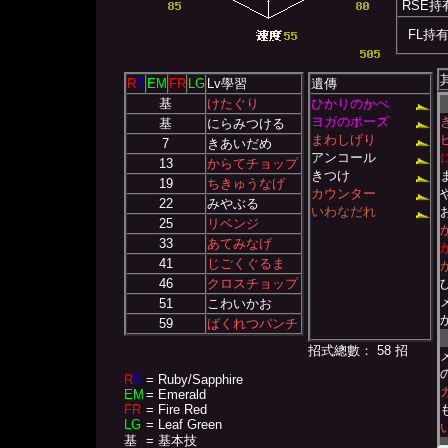
RSE持
FL持
R
S
EM
FR
LG
Lv學習
遺傳
基
けたぐり
ひかりのかべ
ヨガのポーズ
基
にらみつける
まわしげり
7
きあいだめ
アンコール
13
からてチョップ
きつけ
19
ちきゅうなげ
カウンター
22
みやぶる
いわなだれ
25
リベンジ
33
あてみなげ
41
じごくぐるま
46
クロスチョップ
51
こわいかお
59
ばくれつパンチ
招式總數： 58 招
R
S
= Ruby/Sapphire
EM
= Emerald
FR
= Fire Red
LG
= Leaf Green
基
= 基本技