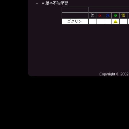
--
= 版本不能學習
普
火
水
草
雷
ゴクリン
Copyright © 2002 