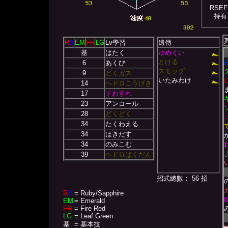
RSEF
持有
R
S
EM
FR
LG
Lv學習
遺傳
基
はたく
ゆめくい
とける
6
あくび
スモッグ
9
どくガス
いたみわけ
14
ヘドロこうげき
17
ドわすれ
23
アンコール
28
どくどく
34
たくわえる
34
はきだす
34
のみこむ
39
ヘドロばくだん
招式總數： 56 招
R
S
= Ruby/Sapphire
EM
= Emerald
FR
= Fire Red
LG
= Leaf Green
基
= 基本技