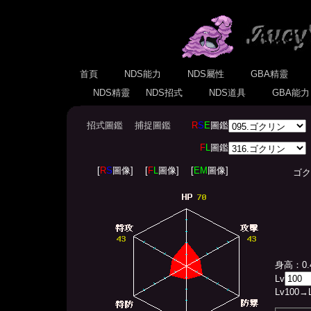
首頁
NDS能力
NDS屬性
GBA精靈
NDS精靈
NDS招式
NDS道具
GBA能
招式圖鑑
捕捉圖鑑
R
S
E
圖鑑
F
L
圖鑑
[
R
S
圖像]
[
F
L
圖像]
[
EM
圖像]
ゴクリン(
身高：0.
Lv
Lv
100
→