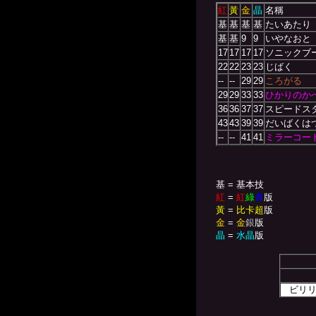
紅
黃
金
晶
名稱
基
基
基
基
たいあたり
基
基
9
9
いやなおと
17
17
17
17
ソニックブ
22
22
23
23
じばく
--
--
29
29
ころがる
29
29
33
33
ひかりのか
36
36
37
37
スピードス
43
43
39
39
だいばくは
--
--
41
41
ミラーコー
基 = 基本技
紅
=
紅
綠
青
版
黃
=
比卡超
版
金
=
金
銀
版
晶
=
水晶
版
ビリ