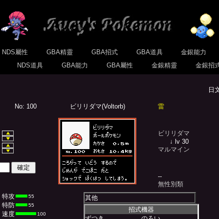
NDS屬性
GBA精靈
GBA招式
GBA道具
金銀能力
式
NDS道具
GBA能力
GBA屬性
金銀精靈
金銀招
日
No: 100
ビリリダマ(Voltorb)
雷
ビリリダマ
↓ lv 30
マルマイン
--
無性別類
特攻
55
其他
特防
55
招式機器
速度
100
ずつき
のろい