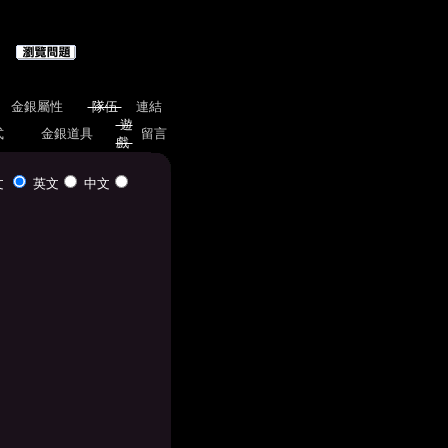
金銀屬性
隊伍
連結
遊
式
金銀道具
留言
戲
文
英文
中文