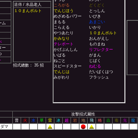
遺傳
/ 水晶老人
ころがる
どくどく
１０まんボルト
でんじほう
とっしん
めざめるパワー
いびき
まもる
あまごい
ーム
こらえる
いかり
やつあたり
１０まんボルト
かみなり
おんがえし
べ
テレポート
ものまね
ター
かげぶんしん
リフレクター
つ
いばる
がまん
ト
ねごと
じばく
招式總數： 35 招
スピードスター
ねむる
でんじは
だいばくはつ
みがわり
フラッシュ
攻擊招式屬性
普
火
水
草
雷
冰
超
岩
地
飛
格
蟲
毒
鬼
龍
リダマ