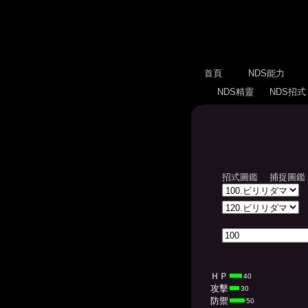
首頁
NDS能力
NDS精靈
NDS招
招式圖鑑
捕捉圖鑑
ＨＰ
40
攻擊
30
防禦
50