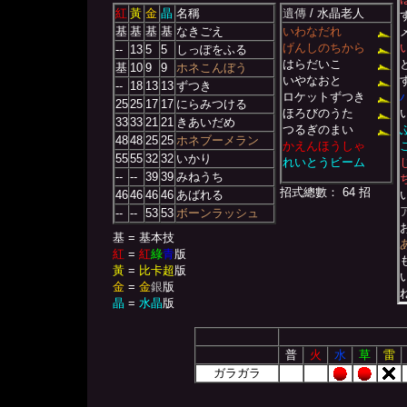
紅
黃
金
晶
名稱
遺傳
/ 水晶老人
基
基
基
基
なきごえ
いわなだれ
げんしのちから
--
13
5
5
しっぽをふる
はらだいこ
基
10
9
9
ホネこんぼう
いやなおと
--
18
13
13
ずつき
ロケットずつき
25
25
17
17
にらみつける
ほろびのうた
33
33
21
21
きあいだめ
つるぎのまい
48
48
25
25
ホネブーメラン
かえんほうしゃ
55
55
32
32
いかり
れいとうビーム
--
--
39
39
みねうち
招式總數： 64 招
46
46
46
46
あばれる
--
--
53
53
ボーンラッシュ
基 = 基本技
紅
=
紅
綠
青
版
黃
=
比卡超
版
金
=
金
銀
版
晶
=
水晶
版
普
火
水
草
雷
ガラガラ