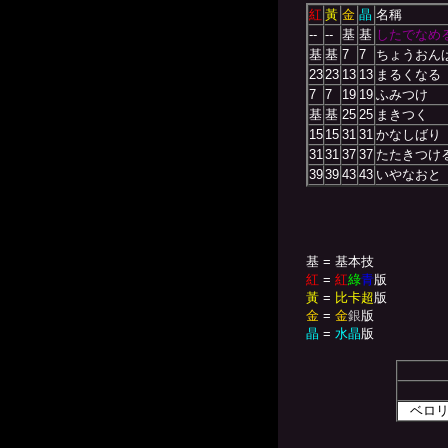
紅
黃
金
晶
名稱
--
--
基
基
したでなめ
基
基
7
7
ちょうおん
23
23
13
13
まるくなる
7
7
19
19
ふみつけ
基
基
25
25
まきつく
15
15
31
31
かなしばり
31
31
37
37
たたきつけ
39
39
43
43
いやなおと
基 = 基本技
紅
=
紅
綠
青
版
黃
=
比卡超
版
金
=
金
銀
版
晶
=
水晶
版
ベロ