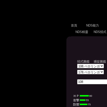
首頁
NDS能力
NDS精靈
NDS招
招式圖鑑
捕捉圖鑑
ＨＰ
90
攻擊
55
防禦
75