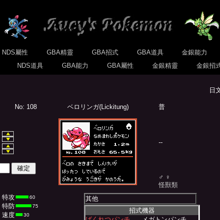
NDS屬性
GBA精靈
GBA招式
GBA道具
金銀能力
式
NDS道具
GBA能力
GBA屬性
金銀精靈
金銀招
日
No: 108
ベロリンガ(Lickitung)
普
--
♂ ♀
怪獸類
特攻
60
其他
特防
75
招式機器
速度
30
ばくれつパンチ
メガトンパンチ