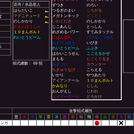
遺傳
/ 水晶老人
ずつき
のろい
る
はらだいこ
つるぎのまい
ころがる
マグニチュード
メガトンキック
どくどく
ぱ
のしかかり
いわくだき
のしかかり
かえんほうしゃ
じこあんじ
とっしん
１０まんボルト
めざめるパワー
すてみタックル
れいとうビーム
にほんばれ
バブルこうせん
みずでっぽう
いびき
る
れいとうビーム
ふぶき
はかいこうせん
こごえるかぜ
まもる
じごくぐるま
招式總數： 69 招
あまごい
カウンター
ちきゅうなげ
こらえる
いかり
やつあたり
アイアンテール
１０まんボルト
かみなり
じしん
おんがえし
じわれ
シャドーボール
どろかけ
ものまね
かげぶんしん
れいとうパンチ
いばる
攻擊招式屬性
がまん
ねごと
普
火
水
草
雷
冰
超
岩
地
飛
格
蟲
毒
鬼
龍
すなあらし
だいもんじ
リンガ
まるくなる
ロケットずつき
かみなりパンチ
ゆめくい