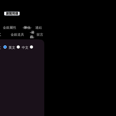
金銀屬性
隊伍
連結
遊
式
金銀道具
留言
戲
文
英文
中文