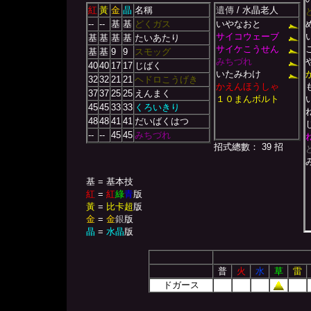
紅
黃
金
晶
名稱
遺傳
/ 水晶老人
--
--
基
基
どくガス
いやなおと
サイコウェーブ
基
基
基
基
たいあたり
サイケこうせん
基
基
9
9
スモッグ
みちづれ
40
40
17
17
じばく
いたみわけ
32
32
21
21
ヘドロこうげき
かえんほうしゃ
37
37
25
25
えんまく
１０まんボルト
45
45
33
33
くろいきり
48
48
41
41
だいばくはつ
--
--
45
45
みちづれ
招式總數： 39 招
基 = 基本技
紅
=
紅
綠
青
版
黃
=
比卡超
版
金
=
金
銀
版
晶
=
水晶
版
普
火
水
草
雷
ドガース