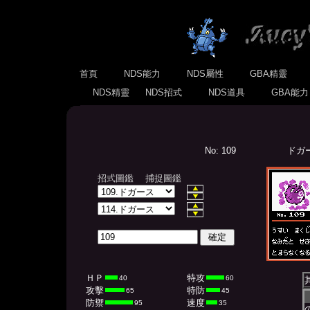
首頁
NDS能力
NDS屬性
GBA精靈
NDS精靈
NDS招式
NDS道具
GBA能
No: 109
ドガース
招式圖鑑
捕捉圖鑑
ＨＰ
特攻
40
60
攻擊
特防
65
45
防禦
速度
95
35