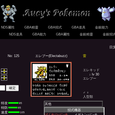
NDS屬性
GBA精靈
GBA招式
GBA道具
金銀能力
式
NDS道具
GBA能力
GBA屬性
金銀精靈
金銀招
日
No: 125
エレブー(Electabuzz)
雷
エレキッド
↓ lv 30
エレブー
♂ ♀
人型類
特攻
95
其他
特防
85
招式機器
速度
105
ばくれつパンチ
メガトンパンチ