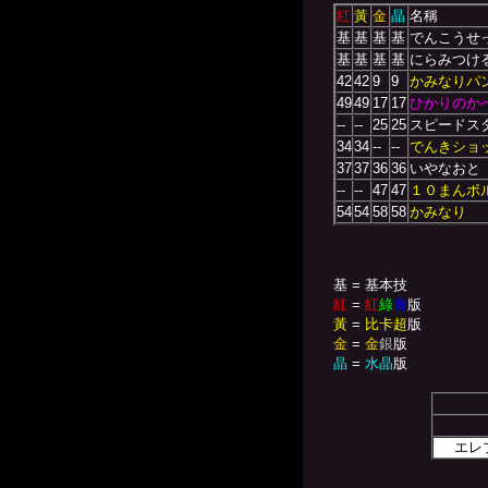
紅
黃
金
晶
名稱
基
基
基
基
でんこうせ
基
基
基
基
にらみつけ
42
42
9
9
かみなりパ
49
49
17
17
ひかりのか
--
--
25
25
スピードス
34
34
--
--
でんきショ
37
37
36
36
いやなおと
--
--
47
47
１０まんボ
54
54
58
58
かみなり
基 = 基本技
紅
=
紅
綠
青
版
黃
=
比卡超
版
金
=
金
銀
版
晶
=
水晶
版
エレ