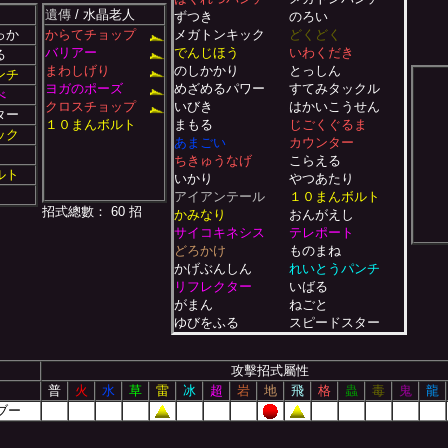
遺傳
/ 水晶老人
ずつき
のろい
っか
からてチョップ
メガトンキック
どくどく
バリアー
でんじほう
いわくだき
る
まわしげり
のしかかり
とっしん
ンチ
ヨガのポーズ
めざめるパワー
すてみタックル
べ
クロスチョップ
いびき
はかいこうせん
ター
１０まんボルト
まもる
じごくぐるま
ック
あまごい
カウンター
ちきゅうなげ
こらえる
ルト
いかり
やつあたり
アイアンテール
１０まんボルト
招式總數： 60 招
かみなり
おんがえし
サイコキネシス
テレポート
どろかけ
ものまね
かげぶんしん
れいとうパンチ
リフレクター
いばる
がまん
ねごと
ゆびをふる
スピードスター
ロケットずつき
かみなりパンチ
みきり
ねむる
攻擊招式屬性
メロメロ
でんじは
普
火
水
草
雷
冰
超
岩
地
飛
格
蟲
毒
鬼
龍
どろぼう
サイコウェーブ
ブー
ほのおのパンチ
みがわり
かいりき
フラッシュ