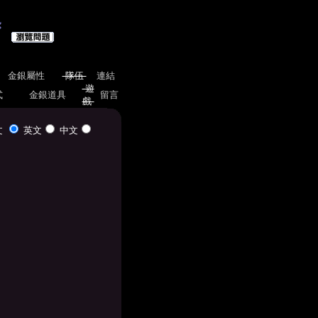
金銀屬性
隊伍
連結
遊
式
金銀道具
留言
戲
文
英文
中文