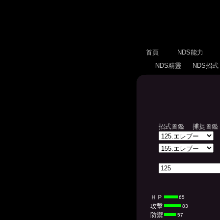
首頁
NDS能力
NDS精靈
NDS招
招式圖鑑
捕捉圖鑑
ＨＰ
65
攻擊
83
防禦
57