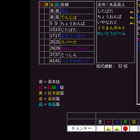
紅
黃
金
晶
名稱
遺傳
/ 水晶老人
基
基
あわ
じたばた
ちょうおんぱ
基
基
でんじは
いやなおと
5
5
ちょうおんぱ
１０まんボルト
13
13
じたばた
れいとうビーム
17
17
みずでっぽう
25
25
スパーク
29
29
あやしいひかり
37
37
とっしん
41
41
ハイドロポンプ
招式總數： 32 招
基 = 基本技
紅
=
紅
綠
青
版
黃
=
比卡超
版
金
=
金
銀
版
晶
=
水晶
版
普
火
水
草
雷
チョンチー