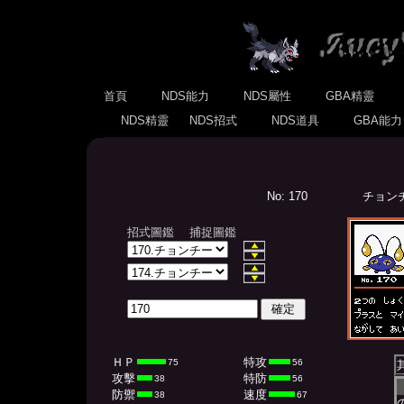
首頁
NDS能力
NDS屬性
GBA精靈
NDS精靈
NDS招式
NDS道具
GBA能
No: 170
チョンチー
招式圖鑑
捕捉圖鑑
ＨＰ
特攻
75
56
攻擊
特防
38
56
防禦
速度
38
67