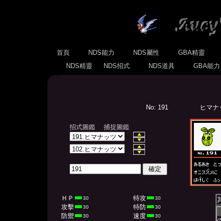
首頁
NDS能力
NDS屬性
GBA精靈
NDS精靈
NDS招式
NDS道具
GBA能
No: 191
ヒマナッツ
招式圖鑑
捕捉圖鑑
ＨＰ
特攻
30
30
攻擊
特防
30
30
防禦
速度
30
30