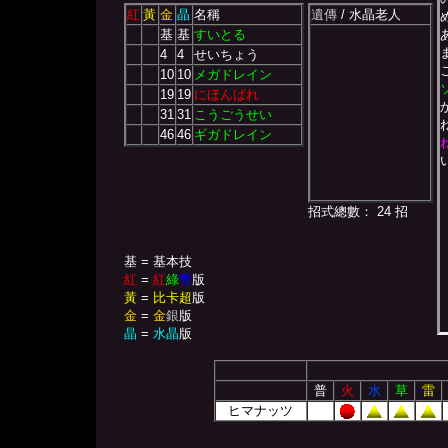
紅
黃
金
晶
名稱
遺傳
/ 水晶老人
基
基
すいとる
4
4
せいちょう
10
10
メガドレイン
19
19
にほんばれ
31
31
こうごうせい
46
46
ギガドレイン
招式總數： 24 招
基 = 基本技
紅
=
紅
綠
青
版
黃
=
比卡超
版
金
=
金
銀
版
晶
=
水晶
版
普
火
水
草
雷
ヒマナッツ