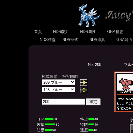
首頁
NDS能力
NDS屬性
GBA精靈
NDS精靈
NDS招式
NDS道具
GBA能
No: 209
ブルー(
招式圖鑑
捕捉圖鑑
ＨＰ
特攻
60
40
攻擊
特防
80
40
防禦
速度
50
30