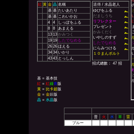
紅
黃
金
晶
名稱
遺傳
/ 水晶老人
基
基
たいあたり
ゆびをふる
だましうち
基
基
こわいかお
リフレクター
4
4
しっぽをふる
プレゼント
8
8
あまえる
かみくだく
13
13
かみつく
いやしのすず
19
19
したでなめる
したでなめる
26
26
ほえる
にらみつける
34
34
いかり
１０まんボルト
43
43
とっしん
招式總數： 47 招
基 = 基本技
紅
=
紅
綠
青
版
黃
=
比卡超
版
金
=
金
銀
版
晶
=
水晶
版
普
火
水
草
雷
ブルー