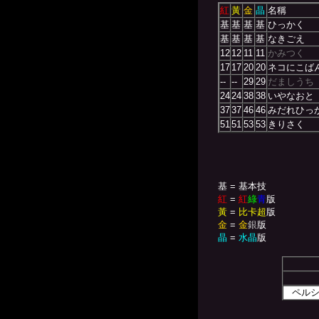
紅
黃
金
晶
名稱
基
基
基
基
ひっかく
基
基
基
基
なきごえ
12
12
11
11
かみつく
17
17
20
20
ネコにこば
--
--
29
29
だましうち
24
24
38
38
いやなおと
37
37
46
46
みだれひっ
51
51
53
53
きりさく
基 = 基本技
紅
=
紅
綠
青
版
黃
=
比卡超
版
金
=
金
銀
版
晶
=
水晶
版
ペル