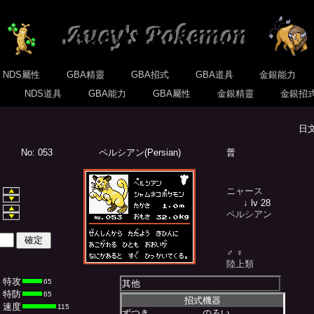
NDS屬性
GBA精靈
GBA招式
GBA道具
金銀能力
式
NDS道具
GBA能力
GBA屬性
金銀精靈
金銀招
日
No: 053
ペルシアン(Persian)
普
ニャース
↓ lv 28
ペルシアン
♂ ♀
陸上類
特攻
65
其他
特防
65
招式機器
速度
115
ずつき
のろい