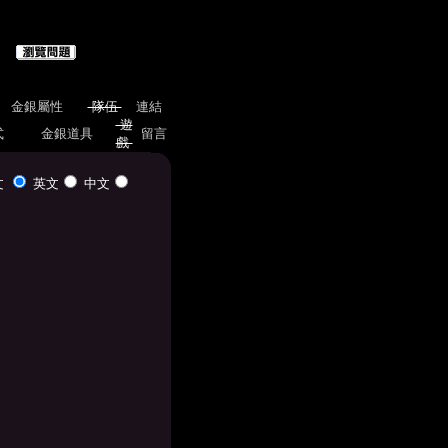
金銀屬性
隊伍
連結
遊
式
金銀道具
留言
戲
文
英文
中文