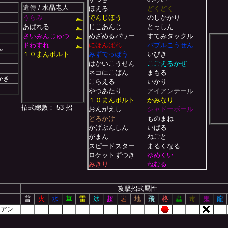
遺傳
/ 水晶老人
ほえる
どくどく
うらみ
でんじほう
のしかかり
あばれる
じこあんじ
とっしん
さいみんじゅつ
めざめるパワー
すてみタックル
ドわすれ
にほんばれ
バブルこうせん
ん
１０まんボルト
みずでっぽう
いびき
はかいこうせん
こごえるかぜ
ネコにこばん
まもる
かき
こらえる
いかり
やつあたり
アイアンテール
１０まんボルト
かみなり
招式總數： 53 招
おんがえし
シャドーボール
どろかけ
ものまね
かげぶんしん
いばる
がまん
ねごと
スピードスター
まるくなる
ロケットずつき
ゆめくい
みきり
ねむる
メロメロ
どろぼう
あくむ
みがわり
攻擊招式屬性
普
火
水
草
雷
冰
超
岩
地
飛
格
蟲
毒
鬼
龍
シアン