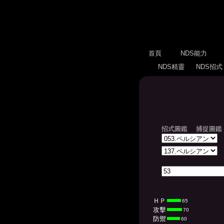
首頁
NDS能力
NDS精靈
NDS招
招式圖鑑
捕捉圖鑑
ＨＰ
65
攻擊
70
防禦
60