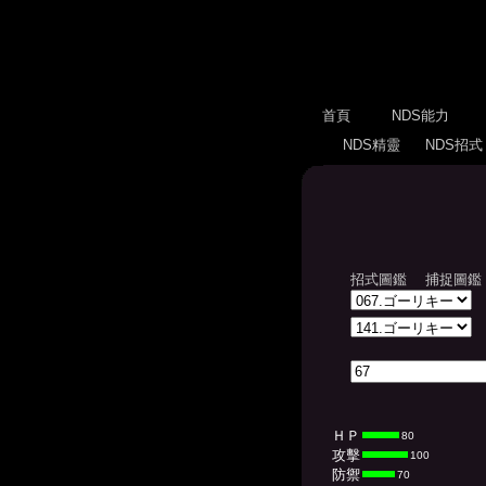
首頁
NDS能力
NDS精靈
NDS招
招式圖鑑
捕捉圖鑑
ＨＰ
80
攻擊
100
防禦
70