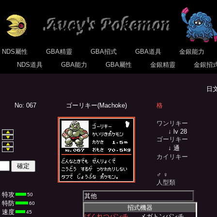
NDS屬性
GBA精靈
GBA招式
GBA道具
金銀能力
式
NDS道具
GBA能力
GBA屬性
金銀精靈
金銀招
日
No: 067
ゴーリキー(Machoke)
格
ワンリキー
↓ lv 28
ゴーリキー
↓ 通
カイリキー
♂ ♀
人型類
特攻
50
其他
特防
60
招式機器
速度
45
ばくれつパンチ
メガトンパンチ