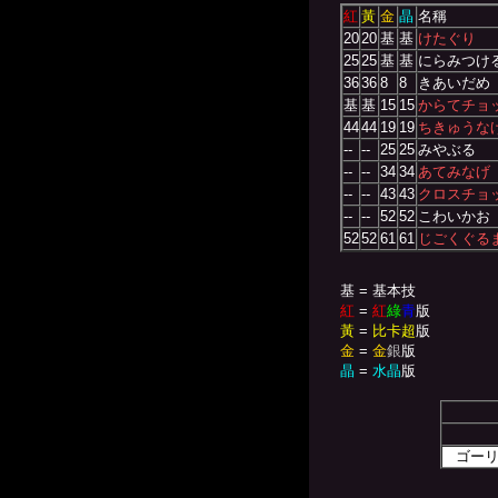
紅
黃
金
晶
名稱
20
20
基
基
けたぐり
25
25
基
基
にらみつけ
36
36
8
8
きあいだめ
基
基
15
15
からてチョ
44
44
19
19
ちきゅうな
--
--
25
25
みやぶる
--
--
34
34
あてみなげ
--
--
43
43
クロスチョ
--
--
52
52
こわいかお
52
52
61
61
じごくぐる
基 = 基本技
紅
=
紅
綠
青
版
黃
=
比卡超
版
金
=
金
銀
版
晶
=
水晶
版
ゴー