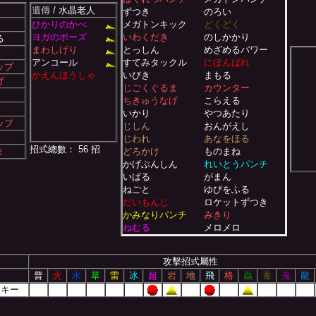
遺傳
/ 水晶老人
ずつき
のろい
ひかりのかべ
メガトンキック
どくどく
ヨガのポーズ
いわくだき
のしかかり
る
まわしげり
とっしん
めざめるパワー
アンコール
すてみタックル
にほんばれ
ップ
かえんほうしゃ
いびき
まもる
げ
じごくぐるま
カウンター
ちきゅうなげ
こらえる
いかり
やつあたり
ップ
じしん
おんがえし
じわれ
あなをほる
招式總數： 56 招
ま
どろかけ
ものまね
かげぶんしん
れいとうパンチ
いばる
がまん
ねごと
ゆびをふる
だいもんじ
ロケットずつき
かみなりパンチ
みきり
ねむる
メロメロ
どろぼう
ほのおのパンチ
いわなだれ
みがわり
攻擊招式屬性
かいりき
普
火
水
草
雷
冰
超
岩
地
飛
格
蟲
毒
鬼
龍
リキー