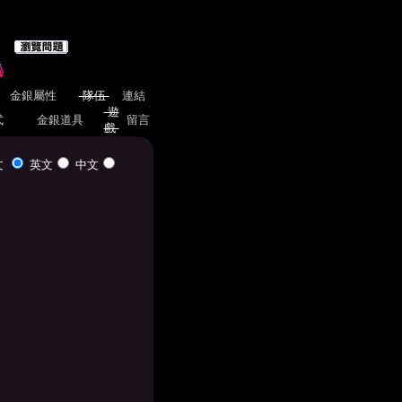
金銀屬性
隊伍
連結
遊
式
金銀道具
留言
戲
文
英文
中文