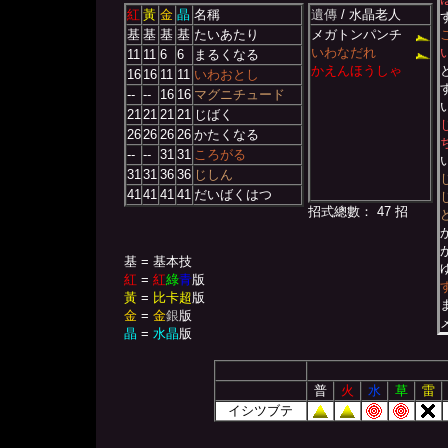
紅
黃
金
晶
名稱
遺傳
/ 水晶老人
基
基
基
基
たいあたり
メガトンパンチ
いわなだれ
11
11
6
6
まるくなる
かえんほうしゃ
16
16
11
11
いわおとし
--
--
16
16
マグニチュード
21
21
21
21
じばく
26
26
26
26
かたくなる
--
--
31
31
ころがる
31
31
36
36
じしん
41
41
41
41
だいばくはつ
招式總數： 47 招
基 = 基本技
紅
=
紅
綠
青
版
黃
=
比卡超
版
金
=
金
銀
版
晶
=
水晶
版
普
火
水
草
雷
イシツブテ