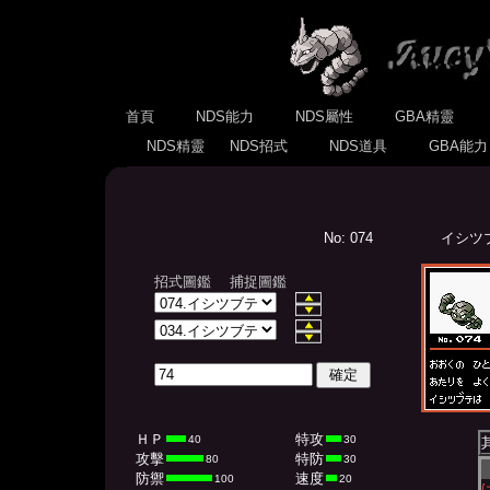
首頁
NDS能力
NDS屬性
GBA精靈
NDS精靈
NDS招式
NDS道具
GBA能
No: 074
イシツブテ
招式圖鑑
捕捉圖鑑
ＨＰ
特攻
40
30
攻擊
特防
80
30
防禦
速度
100
20