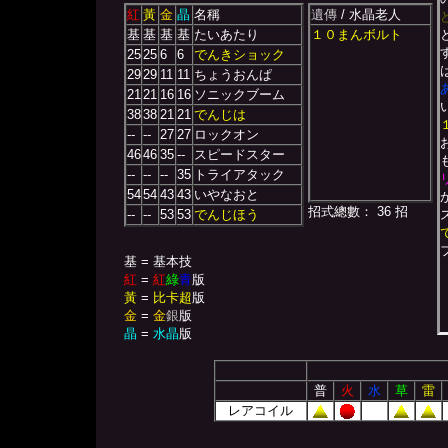
紅
黃
金
晶
名稱
遺傳
/ 水晶老人
基
基
基
基
たいあたり
１０まんボルト
25
25
6
6
でんきショック
29
29
11
11
ちょうおんぱ
21
21
16
16
ソニックブーム
38
38
21
21
でんじは
--
--
27
27
ロックオン
46
46
35
--
スピードスター
--
--
--
35
トライアタック
54
54
43
43
いやなおと
招式總數： 36 招
--
--
53
53
でんじほう
基 = 基本技
紅
=
紅
綠
青
版
黃
=
比卡超
版
金
=
金
銀
版
晶
=
水晶
版
普
火
水
草
雷
レアコイル