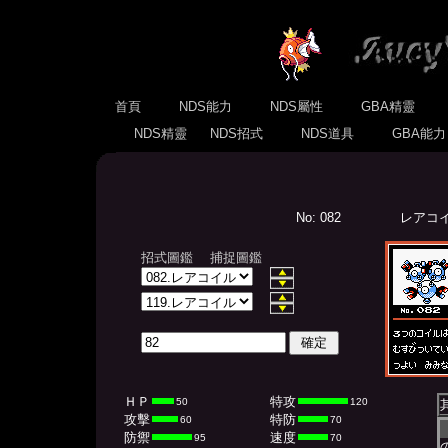
首頁
NDS能力
NDS屬性
GBA精靈
NDS精靈
NDS招式
NDS道具
GBA能
No: 082
レアコイル
招式圖鑑
捕捉圖鑑
ＨＰ
特攻
50
120
攻擊
特防
60
70
防禦
速度
95
70