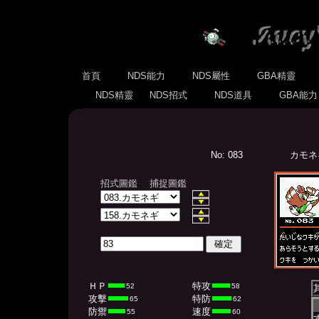
首頁
NDS能力
NDS屬性
GBA精靈
NDS精靈
NDS招式
NDS道具
GBA能
No: 083
カモネギ(
招式圖鑑
捕捉圖鑑
ＨＰ
特攻
52
58
攻擊
特防
65
62
防禦
速度
55
60