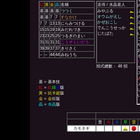
紅
黃
金
晶
名稱
遺傳
/ 水晶老人
基
基
基
基
つつく
みやぶる
オウムがえし
基
基
7
7
すなかけ
かぜおこし
7
7
13
13
にらみつける
でんこうせっか
15
15
19
19
みだれづき
じたばた
23
23
25
25
つるぎのまい
31
31
31
31
こうそくいどう
39
39
37
37
きりさく
--
--
44
44
みねうち
招式總數： 48 招
基 = 基本技
紅
=
紅
綠
青
版
黃
=
比卡超
版
金
=
金
銀
版
晶
=
水晶
版
普
火
水
草
雷
カモネギ