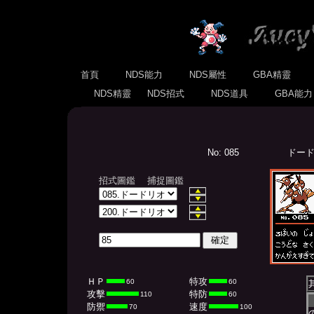
首頁
NDS能力
NDS屬性
GBA精靈
NDS精靈
NDS招式
NDS道具
GBA能
No: 085
ドードリ
招式圖鑑
捕捉圖鑑
ＨＰ
特攻
60
60
攻擊
特防
110
60
防禦
速度
70
100