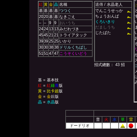
紅
黃
金
晶
名稱
遺傳
/ 水晶老人
基
基
基
基
つつく
でんこうせっか
ちょうおんぱ
20
20
基
基
なきごえ
くろいきり
--
--
9
9
おいうち
だましうち
24
24
13
13
みだれづき
じたばた
45
45
21
21
トライアタック
39
39
25
25
いかり
30
30
38
38
ドリルくちばし
51
51
47
47
こうそくいどう
招式總數： 43 招
基 = 基本技
紅
=
紅
綠
青
版
黃
=
比卡超
版
金
=
金
銀
版
晶
=
水晶
版
普
火
水
草
雷
ドードリオ