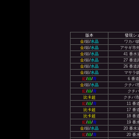
版本
發現シ
金
/
銀
/
水晶
ワカバ
金
/
銀
/
水晶
アサギ市
金
/
銀
/
水晶
41 番
金
/
銀
/
水晶
27 番
金
/
銀
/
水晶
26 番
金
/
銀
/
水晶
マサラ
紅
/
綠
/
青
6 番
金
/
銀
/
水晶
クチバ
紅
/
綠
/
青
クチ
比卡超
クチバ
紅
/
綠
/
青
11 
比卡超
17 
比卡超
18 
紅
/
綠
/
青
19 
金
/
銀
/
水晶
20 番
紅
/
綠
/
青
20 