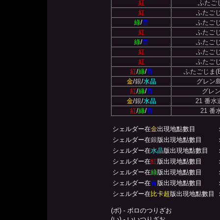
紅
ふたごじ
紅
ふたごじ
綠
/
青
ふたごじ
紅
ふたごじ
綠
/
青
ふたごじ
紅
ふたごじ
紅
ふたごじ
紅
/
綠
/
青
ふたごじま(B
金
/
銀
/
水晶
グレン
紅
/
綠
/
青
グレ
金
/
銀
/
水晶
21 番
紅
/
綠
/
青
21 
シェルダー在
金
出現地點數目
シェルダー在
銀
版出現地點數目
シェルダー在
水晶
版出現地點數目
シェルダー在
紅
版出現地點數目
シェルダー在
綠
版出現地點數目
シェルダー在
青
版出現地點數目
シェルダー在
比卡超
版出現地點數目
(ボ) - ボロのつりざお
(い) - いいつりざお