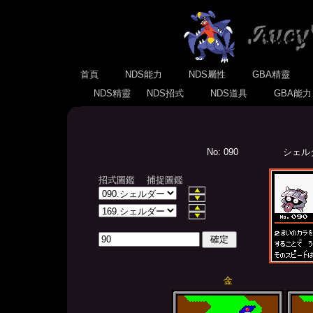
首頁
NDS能力
NDS屬性
GBA精靈
NDS精靈
NDS招式
NDS道具
GBA能
No: 090
シェルダー
招式圖鑑
捕捉圖鑑
金