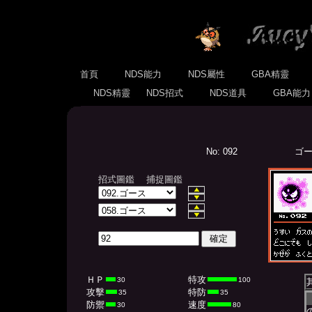
首頁
NDS能力
NDS屬性
GBA精靈
NDS精靈
NDS招式
NDS道具
GBA能
No: 092
ゴース
招式圖鑑
捕捉圖鑑
ＨＰ
特攻
30
100
攻擊
特防
35
35
防禦
速度
30
80