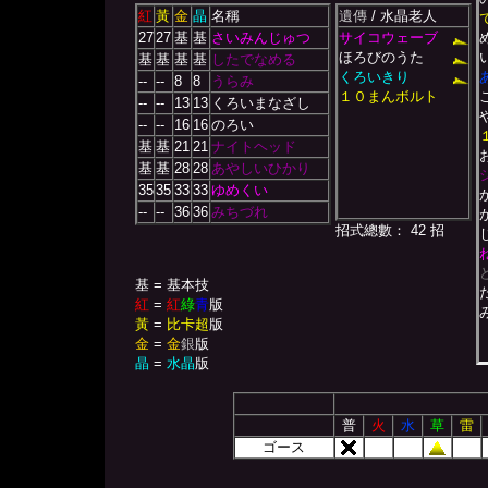
紅
黃
金
晶
名稱
遺傳
/ 水晶老人
27
27
基
基
さいみんじゅつ
サイコウェーブ
ほろびのうた
基
基
基
基
したでなめる
くろいきり
--
--
8
8
うらみ
１０まんボルト
--
--
13
13
くろいまなざし
--
--
16
16
のろい
基
基
21
21
ナイトヘッド
基
基
28
28
あやしいひかり
35
35
33
33
ゆめくい
--
--
36
36
みちづれ
招式總數： 42 招
基 = 基本技
紅
=
紅
綠
青
版
黃
=
比卡超
版
金
=
金
銀
版
晶
=
水晶
版
普
火
水
草
雷
ゴース