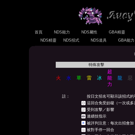
首頁
NDS能力
NDS屬性
GBA精靈
NDS精靈
NDS招式
NDS道具
GBA能
特殊攻擊
超
火
水
草
雷
冰
能
龍
惡
力
註：
按日文招名可顯示該招式的
這回合免受妨礙（一次或多
受到攻擊／影響
連續技指示
被評判注意：每次出招會加
被對手停一回合