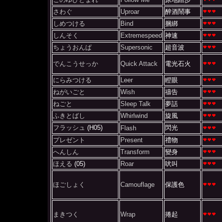
さわぐ
Uproar
醉酒鬧事
しめつける
Bind
捆綁
しんそく
Extremespeed
神速
ちょうおんぱ
Supersonic
超音波
でんこうせっか
Quick Attack
電光石火
にらみつける
Leer
瞪眼
ねがいごと
Wish
禱告
ねごと
Sleep Talk
夢話
ふきとばし
Whirlwind
旋風
フラッシュ
(H05)
閃光
Flash
プレゼント
Present
禮物
へんしん
Transform
變身
ほえる
(05)
Roar
吠叫
ほごしょく
Camouflage
保護色
まきつく
Wrap
捲起