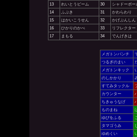
13
れいとうビーム
30
シャドーボー
14
ふぶき
31
かわらわり
15
はかいこうせん
32
かげぶんしん
16
ひかりのかべ
33
リフレクター
17
まもる
34
でんげきは
メガトンパンチ
つるぎのまい
メガトンキック
のしかかり
すてみタックル
カウンター
ちきゅうなげ
ものまね
ゆびをふる
タマゴうみ
ゆめくい