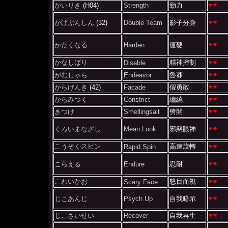
かいりき
(H04)
Strength
勁力
かげぶんしん
(32)
Double Team
影子分身
かたくなる
Harden
僵硬
かなしばり
精神控制
Disable
がむしゃら
Endeavor
魯莽
からげんき
(42)
Facade
假勇敢
からみつく
Constrict
纏繞
きつけ
Smellingsalt
劈開
くろいまなざし
Mean Look
邪惡眼神
こうそくスピン
高速旋轉
Rapid Spin
こらえる
Endure
忍耐
こわいかお
怒目而視
Scary Face
じこあんじ
Psych Up
自我暗示
じこさいせい
Recover
自我再生