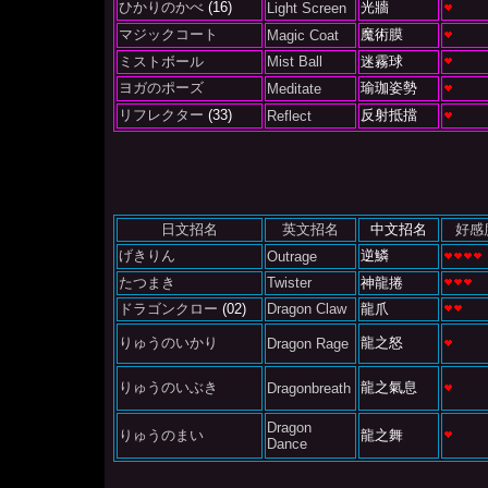
ひかりのかべ
(16)
光牆
Light Screen
マジックコート
魔術膜
Magic Coat
ミストボール
Mist Ball
迷霧球
ヨガのポーズ
瑜珈姿勢
Meditate
リフレクター
(33)
反射抵擋
Reflect
日文招名
英文招名
中文招名
好感
げきりん
逆鱗
Outrage
たつまき
Twister
神龍捲
ドラゴンクロー
(02)
Dragon Claw
龍爪
りゅうのいかり
龍之怒
Dragon Rage
りゅうのいぶき
龍之氣息
Dragonbreath
Dragon
りゅうのまい
龍之舞
Dance