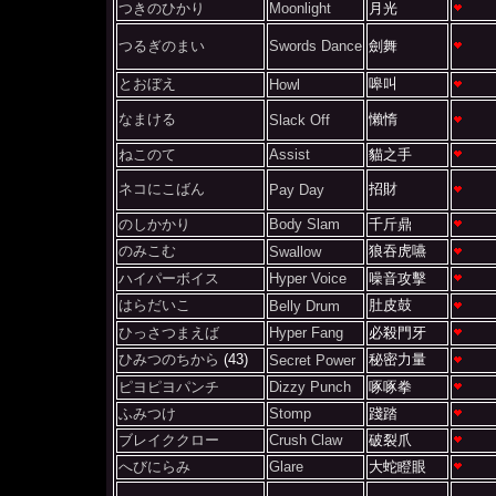
つきのひかり
Moonlight
月光
つるぎのまい
Swords Dance
劍舞
とおぼえ
嗥叫
Howl
なまける
懶惰
Slack Off
ねこのて
Assist
貓之手
ネコにこばん
招財
Pay Day
のしかかり
Body Slam
千斤鼎
のみこむ
狼吞虎嚥
Swallow
ハイパーボイス
Hyper Voice
噪音攻擊
はらだいこ
肚皮鼓
Belly Drum
ひっさつまえば
Hyper Fang
必殺門牙
ひみつのちから
(43)
秘密力量
Secret Power
ピヨピヨパンチ
Dizzy Punch
啄啄拳
ふみつけ
Stomp
踐踏
ブレイククロー
Crush Claw
破裂爪
へびにらみ
Glare
大蛇瞪眼