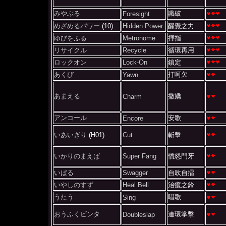
みやぶる
識破
Foresight
めざめるパワー
(10)
Hidden Power
醒覺之力
ゆびをふる
Metronome
揮指
リサイクル
Recycle
循環再用
ロックオン
Lock-On
鎖定
あくび
打呵欠
Yawn
あまえる
撒嬌
Charm
アンコール
安歌
Encore
いあいぎり
(H01)
Cut
斬擊
いかりのまえば
Super Fang
憤怒門牙
いばる
Swagger
自吹自擂
いやしのすず
Heal Bell
治癒之鈴
うたう
唱歌
Sing
おうふくビンタ
連環掌擊
Doubleslap