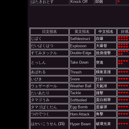
はたきおとす
Knock Off
叩倒
日文招名
英文招名
中文招名
好感
じばく
自爆
Selfdestruct
だいばくはつ
大爆發
Explosion
すてみタックル
Double-Edge
捨身撞擊
とっしん
Take Down
突進
あばれる
橫衝直撞
Thrash
いびき
Snore
打鼾
ウェザーボール
Weather Ball
天氣球
たいあたり
Tackle
撞擊
タマゴうみ
蛋白精華
Softboiled
タマゴばくだん
Egg Bomb
蛋爆彈
つのでつく
角擊
Horn Attack
はかいこうせん
(15)
破壞光束
Hyper Beam