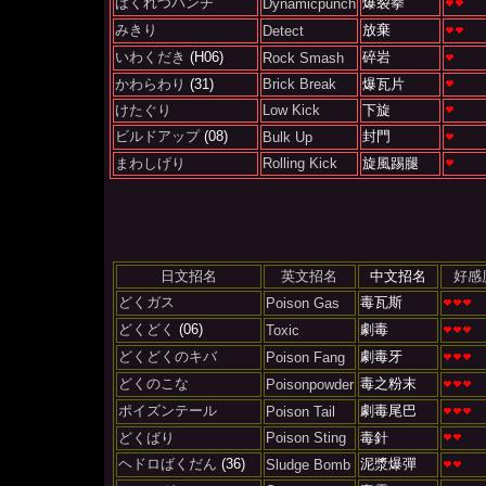
ばくれつパンチ
爆裂拳
Dynamicpunch
みきり
放棄
Detect
いわくだき
(H06)
碎岩
Rock Smash
かわらわり
(31)
Brick Break
爆瓦片
けたぐり
Low Kick
下旋
ビルドアップ
(08)
封門
Bulk Up
まわしげり
Rolling Kick
旋風踢腿
日文招名
英文招名
中文招名
好感
どくガス
毒瓦斯
Poison Gas
どくどく
(06)
劇毒
Toxic
どくどくのキバ
劇毒牙
Poison Fang
どくのこな
毒之粉末
Poisonpowder
ポイズンテール
劇毒尾巴
Poison Tail
どくばり
Poison Sting
毒針
ヘドロばくだん
(36)
泥漿爆彈
Sludge Bomb