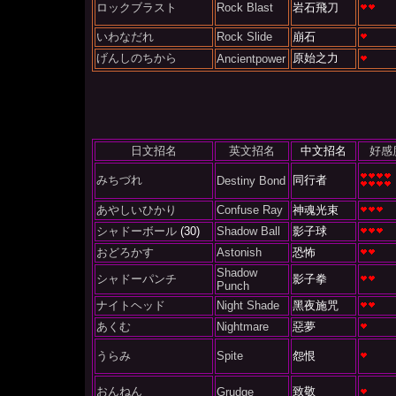
ロックブラスト
Rock Blast
岩石飛刀
いわなだれ
Rock Slide
崩石
げんしのちから
原始之力
Ancientpower
日文招名
英文招名
中文招名
好感
みちづれ
同行者
Destiny Bond
あやしいひかり
Confuse Ray
神魂光束
シャドーボール
(30)
Shadow Ball
影子球
おどろかす
Astonish
恐怖
Shadow
シャドーパンチ
影子拳
Punch
ナイトヘッド
Night Shade
黑夜施咒
あくむ
Nightmare
惡夢
うらみ
Spite
怨恨
おんねん
致敬
Grudge