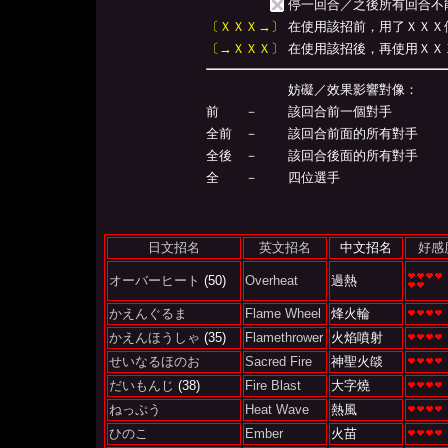
停一回合／之後所有回合不
〔ＸＸＸ→〕
在使用該招前，用了ＸＸＸ便會
〔→ＸＸＸ〕
在使用該招後，再使用ＸＸＸ便
妨礙／效果影響對像：
前 －
該回合前一個對手
全前 －
該回合前面的所有對手
全後 －
該回合後面的所有對手
全 －
四位選手
日文招名
英文招名
中文招名
好感
オーバーヒート
(50)
Overheat
過熱
かえんぐるま
Flame Wheel
烽火輪
かえんほうしゃ
(35)
Flamethrower
火焰噴射
せいなるほのお
Sacred Fire
神聖火燄
だいもんじ
(38)
Fire Blast
大字燒
ねっぷう
Heat Wave
熱風
ひのこ
Ember
火苗