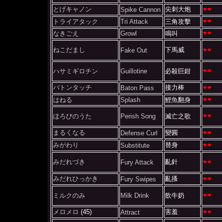
とげキャノン
尖刺大炮
Spike Cannon
トライアタック
Tri Attack
三角攻擊
なきごえ
Growl
鳴叫
ねこだまし
下馬威
Fake Out
ハサミギロチン
Guillotine
必殺巨鉗
バトンタッチ
接力棒
Baton Pass
はねる
Splash
鯉魚翻身
ほろびのうた
Perish Song
滅亡之歌
まるくなる
變圓
Defense Curl
みがわり
替身
Substitute
みだれづき
亂針
Fury Attack
みだれひっかき
亂搔
Fury Swipes
ミルクのみ
Milk Drink
飲牛奶
メロメロ
(45)
害羞
Attract