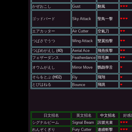
かぜおこし
Gust
翻風
ゴッドバード
Sky Attack
聖鳥一擊
エアカッター
Air Cutter
空氣刀
つばさでうつ
Wing Attack
雙翼拍擊
つばめがえし
(40)
Aerial Ace
飛燕疾擊
フェザーダンス
Featherdance
羽毛舞
オウムがえし
Mirror Move
鸚鵡學舌
そらをとぶ
(H02)
飛翔
Fly
とびはねる
飛跳
Bounce
日文招名
英文招名
中文招名
好感
シグナルビーム
Signal Beam
訊號光束
れんぞくぎり
Fury Cutter
連續斬擊