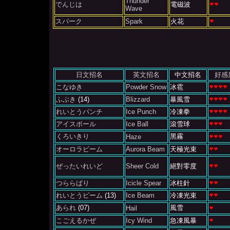
Thunder
でんじは
電磁波
Wave
スパーク
Spark
火花
日文招名
英文招名
中文招名
好感
こなゆき
Powder Snow
冰雹
ふぶき
(14)
Blizzard
暴風雪
れいとうパンチ
Ice Punch
冷凍拳
アイスボール
Ice Ball
滾雪球
くろいきり
黑霧
Haze
オーロラビーム
Aurora Beam
天極光束
ぜったいれいど
Sheer Cold
絕對零度
つららばり
Icicle Spear
冰柱針
れいとうビーム
(13)
Ice Beam
冷凍光束
あられ
(07)
風雪
Hail
こごえるかぜ
Icy Wind
急凍風暴