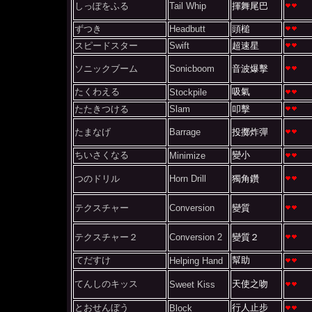
しっぽをふる
Tail Whip
揮舞尾巴
ずつき
Headbutt
頭槌
スピードスター
Swift
超速星
ソニックブーム
Sonicboom
音波爆擊
たくわえる
吸氣
Stockpile
たたきつける
Slam
叩擊
たまなげ
Barrage
投擲炸彈
ちいさくなる
變小
Minimize
つのドリル
Horn Drill
獨角鑽
テクスチャー
Conversion
變質
テクスチャー２
Conversion 2
變質２
てだすけ
幫助
Helping Hand
てんしのキッス
天使之吻
Sweet Kiss
とおせんぼう
行人止步
Block