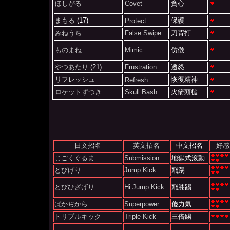
ほしがる
Covet
貪心
まもる
(17)
保護
Protect
みねうち
False Swipe
刀背打
ものまね
Mimic
仿傚
やつあたり
(21)
Frustration
遷怒
リフレッシュ
恢復精神
Refresh
ロケットずつき
Skull Bash
火箭頭槌
日文招名
英文招名
中文招名
好感
じごくぐるま
Submission
地獄式滾動
とびげり
Jump Kick
飛踢
とびひざげり
Hi Jump Kick
飛膝踢
ばかぢから
Superpower
傻力氣
トリプルキック
Triple Kick
三倍踢