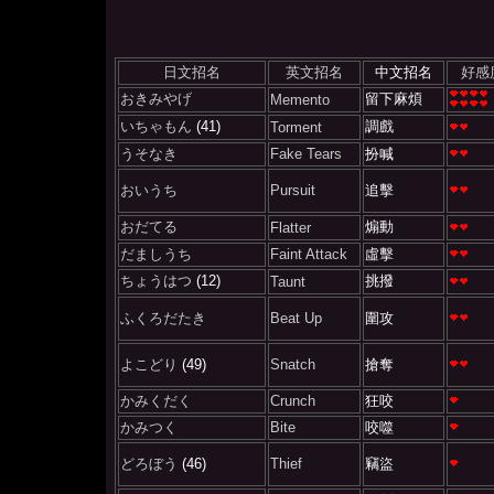
日文招名
英文招名
中文招名
好感
おきみやげ
留下麻煩
Memento
いちゃもん
(41)
調戲
Torment
うそなき
Fake Tears
扮喊
おいうち
Pursuit
追擊
おだてる
煽動
Flatter
だましうち
Faint Attack
虛擊
ちょうはつ
(12)
挑撥
Taunt
ふくろだたき
Beat Up
圍攻
よこどり
(49)
Snatch
搶奪
かみくだく
Crunch
狂咬
かみつく
Bite
咬噬
どろぼう
(46)
Thief
竊盜