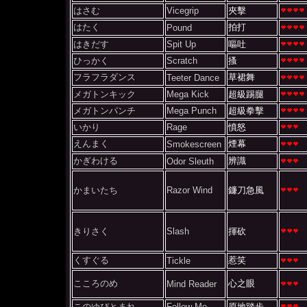
はさむ
Vicegrip
夾擊
はたく
拍打
Pound
はきだす
Spit Up
嘔吐
ひっかく
Scratch
搔
フラフラダンス
草裙舞
Teeter Dance
メガトンキック
Mega Kick
超級踢腿
メガトンパンチ
Mega Punch
超級拳擊
いかり
Rage
憤怒
えんまく
煙幕
Smokescreen
かぎわける
辨識
Odor Sleuth
かまいたち
Razor Wind
鐮刀急風
きりさく
Slash
揮砍
くすぐる
惹笑
Tickle
こころのめ
心之眼
Mind Reader
このゆびとまれ
Follow Me
原地踏步