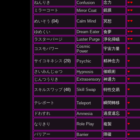
ねんりき
念力
Confusion
ミラーコート
鏡膜
Mirror Coat
めいそう
(04)
Calm Mind
冥想
ゆめくい
Dream Eater
食夢
ラスターパージ
Luster Purge
淨化掃瞄
Cosmic
コスモパワー
宇宙力量
Power
サイコキネシス
(29)
精神念力
Psychic
さいみんじゅつ
催眠術
Hypnosis
じんつうりき
Extrasensory
神通力
スキルスワップ
(48)
Skill Swap
特性交易
テレポート
瞬間轉移
Teleport
ドわすれ
過度遺忘
Amnesia
なりきり
Role Play
複製
バリアー
障礙
Barrier