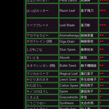
はなびらのまい
花瓣舞
Petal Dance
はっぱカッター
Razor Leaf
葉子飛刀
リーフブレード
Leaf Blade
葉刃斬
アロマセラピー
Aromatherapy
植物香薰
ギガドレイン
(19)
極級吸收
Giga Drain
しびれごな
Stun Spore
麻痺粉末
すいとる
Absorb
吸取
タネマシンガン
(09)
Bullet Seed
種子機關鎗
マジカルリーフ
Magical Leaf
魔幻葉子
やどりぎのタネ
Leech Seed
寄生樹種子
わたほうし
棉花孢子
Cotton Spore
キノコのほうし
Spore
蘑菇孢子
くさぶえ
Grasswhistle
草笛
こうごうせい
Synthesis
光合作用
ニードルアーム
Needle Arm
仙人掌