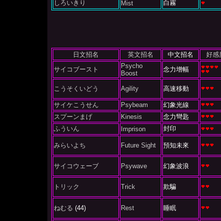
しろいきり
白霧
Mist
日文招名
英文招名
中文招名
好感
Psycho
サイコブースト
念力增幅
Boost
こうそくいどう
Agility
高速移動
サイケこうせん
Psybeam
幻象光線
スプーンまげ
Kinesis
念力彎匙
ふういん
封印
Imprison
みらいよち
Future Sight
預知未來
サイコウェーブ
Psywave
幻象波浪
トリック
Trick
欺騙
ねむる
(44)
Rest
睡眠