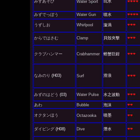
みずあそび
玩水
Water Sport
みずでっぽう
Water Gun
噴水
うずしお
Whirlpool
漩渦
からではさむ
Clamp
貝殼夾擊
クラブハンマー
Crabhammer
螃蟹巨鉗
なみのり
(H03)
滑浪
Surf
みずのはどう
(03)
Water Pulse
水之波動
あわ
Bubble
泡沫
オクタンほう
噴墨
Octazooka
ダイビング
(H08)
Dive
潛水