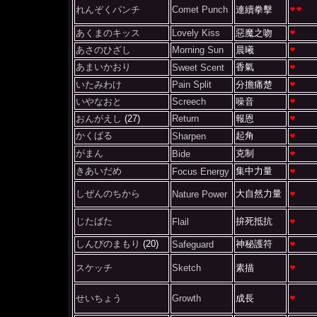
れんぞくパンチ
Comet Punch
連續拳擊
あくまのキッス
Lovely Kiss
惡魔之吻
あさのひざし
Morning Sun
晨曦
あまいかおり
香氣
Sweet Scent
いたみわけ
Pain Split
分擔痛楚
いやなおと
Screech
噪音
おんがえし
(27)
Return
報恩
かくばる
起角
Sharpen
がまん
克制
Bide
きあいだめ
集中力量
Focus Energy
しぜんのちから
大自然力量
Nature Power
じたばた
拚死抵抗
Flail
しんぴのまもり
(20)
神秘護符
Safeguard
スケッチ
Sketch
素描
せいちょう
Growth
成長