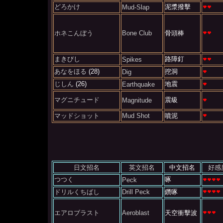
どろかけ
泥漿撥擊
Mud-Slap
ホネこんぼう
Bone Club
骨頭棒
まきびし
路障釘
Spikes
あなをほる
(28)
挖洞
Dig
じしん
(26)
地震
Earthquake
マグニチュード
震級
Magnitude
マッドショット
Mud Shot
噴泥
日文招名
英文招名
中文招名
好感
つつく
啄
Peck
ドリルくちばし
Drill Peck
鑽啄
エアロブラスト
Aeroblast
天空衝擊波