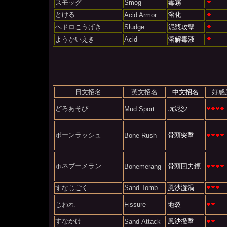
スモッグ
Smog
毒霧
とける
溶化
Acid Armor
ヘドロこうげき
Sludge
泥漿攻擊
ようかいえき
Acid
溶解毒液
日文招名
英文招名
中文招名
好感
どろあそび
玩泥沙
Mud Sport
ボーンラッシュ
骨頭突擊
Bone Rush
ホネブーメラン
骨頭回力鏢
Bonemerang
すなじごく
Sand Tomb
風沙漩渦
じわれ
Fissure
地裂
すなかけ
風沙撥擊
Sand-Attack