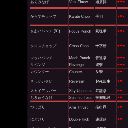
あてみなげ
Vital Throw
過肩摔
からてチョップ
Karate Chop
手刀
きあいパンチ
(01)
氣魄拳
Focus Punch
クロスチョップ
Cross Chop
十字斬
マッハパンチ
Mach Punch
音速拳
リベンジ
Revenge
還擊
カウンター
反擊
Counter
きしかいせい
Reversal
起死回生
スカイアッパー
Sky Uppercut
昇龍拳
ちきゅうなげ
Seismic Toss
投擲地球
つっぱり
推出界
Arm Thrust
にどげり
Double Kick
連環踢