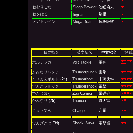
ねむりごな
Sleep Powder
催眠粉末
ねをはる
紮根
Ingrain
メガドレイン
Mega Drain
超級吸收
日文招名
英文招名
中文招名
好感
ボルテッカー
Volt Tackle
雷神
かみなりパンチ
Thunderpunch
雷拳
１０まんボルト
(24)
Thunderbolt
十萬伏特
でんきショック
Thundershock
電擊
でんじほう
Zap Cannon
電磁砲
かみなり
(25)
Thunder
轟天雷
じゅうでん
充電
Charge
でんげきは
(34)
Shock Wave
電擊齒