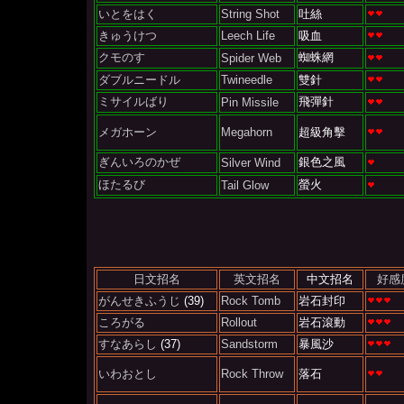
いとをはく
String Shot
吐絲
きゅうけつ
Leech Life
吸血
クモのす
蜘蛛網
Spider Web
ダブルニードル
Twineedle
雙針
ミサイルばり
飛彈針
Pin Missile
メガホーン
Megahorn
超級角擊
ぎんいろのかぜ
銀色之風
Silver Wind
ほたるび
螢火
Tail Glow
日文招名
英文招名
中文招名
好感
がんせきふうじ
(39)
Rock Tomb
岩石封印
ころがる
Rollout
岩石滾動
すなあらし
(37)
Sandstorm
暴風沙
いわおとし
Rock Throw
落石