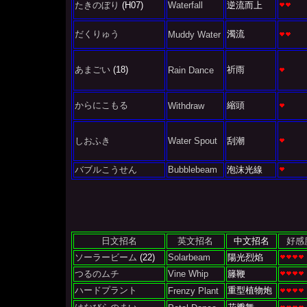
たきのぼり
(H07)
Waterfall
逆流而上
だくりゅう
濁流
Muddy Water
あまごい
(18)
祈雨
Rain Dance
からにこもる
縮頭
Withdraw
しおふき
Water Spout
刮潮
バブルこうせん
Bubblebeam
泡沫光線
日文招名
英文招名
中文招名
好感
ソーラービーム
(22)
Solarbeam
陽光烈焰
つるのムチ
Vine Whip
籐鞭
ハードプラント
重型植物炮
Frenzy Plant