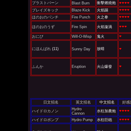
ブラストバーン
衝擊燃燒炮
Blast Burn
ブレイズキック
Blaze Kick
火焰踢
ほのおのパンチ
Fire Punch
火之拳
ほのおのうず
Fire Spin
火焰漩渦
おにび
Will-O-Wisp
鬼火
にほんばれ
(11)
放晴
Sunny Day
ふんか
Eruption
火山爆發
日文招名
英文招名
中文招名
好感
Hydro
ハイドロカノン
水柱加農炮
Cannon
ハイドロポンプ
Hydro Pump
水柱巨砲