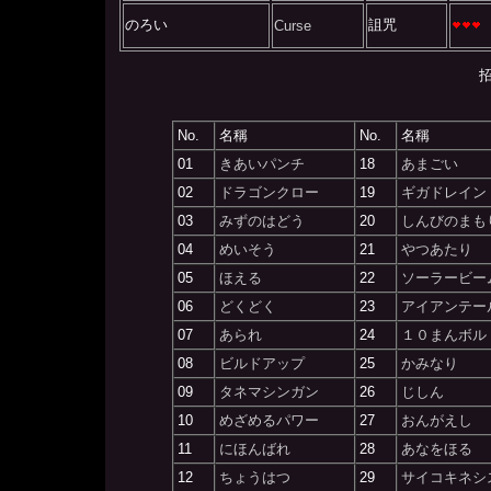
のろい
詛咒
Curse
招
No.
名稱
No.
名稱
01
きあいパンチ
18
あまごい
02
ドラゴンクロー
19
ギガドレイン
03
みずのはどう
20
しんびのまも
04
めいそう
21
やつあたり
05
ほえる
22
ソーラービー
06
どくどく
23
アイアンテー
07
あられ
24
１０まんボル
08
ビルドアップ
25
かみなり
09
タネマシンガン
26
じしん
10
めざめるパワー
27
おんがえし
11
にほんばれ
28
あなをほる
12
ちょうはつ
29
サイコキネシ