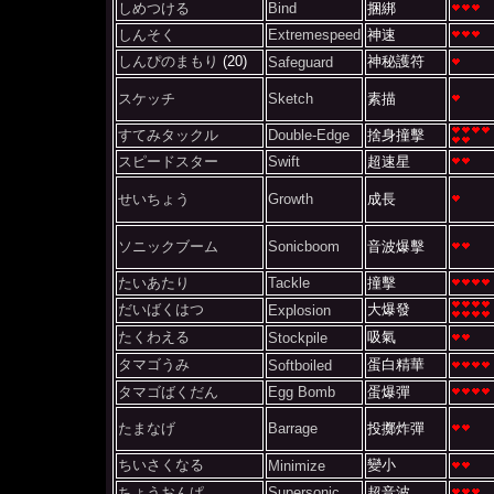
しめつける
Bind
捆綁
しんそく
Extremespeed
神速
しんぴのまもり
(20)
神秘護符
Safeguard
スケッチ
Sketch
素描
すてみタックル
Double-Edge
捨身撞擊
スピードスター
Swift
超速星
せいちょう
Growth
成長
ソニックブーム
Sonicboom
音波爆擊
たいあたり
Tackle
撞擊
だいばくはつ
大爆發
Explosion
たくわえる
吸氣
Stockpile
タマゴうみ
蛋白精華
Softboiled
タマゴばくだん
Egg Bomb
蛋爆彈
たまなげ
Barrage
投擲炸彈
ちいさくなる
變小
Minimize
ちょうおんぱ
Supersonic
超音波