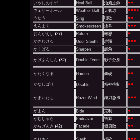
いやしのすず
Heal Bell
治癒之鈴
ウェザーボール
Weather Ball
天氣球
うたう
唱歌
Sing
えんまく
煙幕
Smokescreen
おんがえし
(27)
Return
報恩
かぎわける
辨識
Odor Sleuth
かくばる
起角
Sharpen
かげぶんしん
(32)
Double Team
影子分身
かたくなる
Harden
僵硬
かなしばり
精神控制
Disable
かまいたち
Razor Wind
鐮刀急風
がまん
克制
Bide
がむしゃら
Endeavor
魯莽
からげんき
(42)
Facade
假勇敢
きりさく
Slash
揮砍