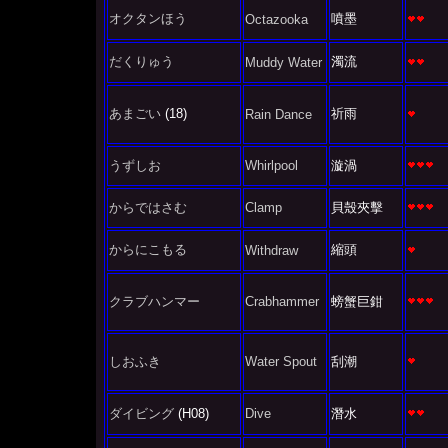
オクタンほう
噴墨
Octazooka
だくりゅう
濁流
Muddy Water
あまごい
(18)
祈雨
Rain Dance
うずしお
Whirlpool
漩渦
からではさむ
Clamp
貝殼夾擊
からにこもる
縮頭
Withdraw
クラブハンマー
Crabhammer
螃蟹巨鉗
しおふき
Water Spout
刮潮
ダイビング
(H08)
Dive
潛水