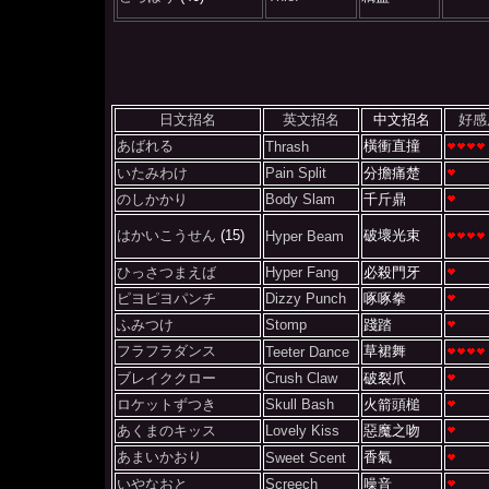
日文招名
英文招名
中文招名
好感
あばれる
橫衝直撞
Thrash
いたみわけ
Pain Split
分擔痛楚
のしかかり
Body Slam
千斤鼎
はかいこうせん
(15)
破壞光束
Hyper Beam
ひっさつまえば
Hyper Fang
必殺門牙
ピヨピヨパンチ
Dizzy Punch
啄啄拳
ふみつけ
Stomp
踐踏
フラフラダンス
草裙舞
Teeter Dance
ブレイククロー
Crush Claw
破裂爪
ロケットずつき
Skull Bash
火箭頭槌
あくまのキッス
Lovely Kiss
惡魔之吻
あまいかおり
香氣
Sweet Scent
いやなおと
Screech
噪音