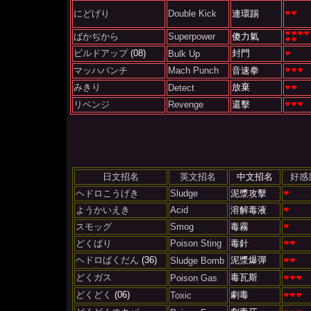
にどげり
Double Kick
連環踢
ばかぢから
Superpower
傻力氣
ビルドアップ
(08)
封門
Bulk Up
マッハパンチ
Mach Punch
音速拳
みきり
放棄
Detect
リベンジ
Revenge
還擊
日文招名
英文招名
中文招名
好感
ヘドロこうげき
Sludge
泥漿攻擊
ようかいえき
Acid
溶解毒液
スモッグ
Smog
毒霧
どくばり
Poison Sting
毒針
ヘドロばくだん
(36)
泥漿爆彈
Sludge Bomb
どくガス
毒瓦斯
Poison Gas
どくどく
(06)
劇毒
Toxic