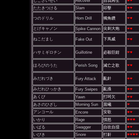
じこさいせい
Recover
自我再生
たたきつける
Slam
叩擊
つのドリル
Horn Drill
獨角鑽
とげキャノン
尖刺大炮
Spike Cannon
ねこだまし
下馬威
Fake Out
ハサミギロチン
Guillotine
必殺巨鉗
ほろびのうた
Perish Song
滅亡之歌
みだれづき
亂針
Fury Attack
みだれひっかき
亂搔
Fury Swipes
あくび
打呵欠
Yawn
あさのひざし
Morning Sun
晨曦
アンコール
安歌
Encore
いかり
Rage
憤怒
いばる
Swagger
自吹自擂
いびき
Snore
打鼾