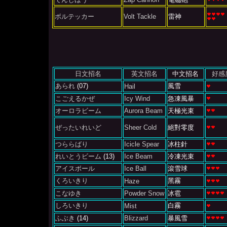
ボルテッカー
Volt Tackle
雷神
日文招名
英文招名
中文招名
好感
あられ
(07)
風雪
Hail
こごえるかぜ
Icy Wind
急凍風暴
オーロラビーム
Aurora Beam
天極光束
ぜったいれいど
Sheer Cold
絕對零度
つららばり
Icicle Spear
冰柱針
れいとうビーム
(13)
Ice Beam
冷凍光束
アイスボール
Ice Ball
滾雪球
くろいきり
黑霧
Haze
こなゆき
Powder Snow
冰雹
しろいきり
白霧
Mist
ふぶき
(14)
Blizzard
暴風雪