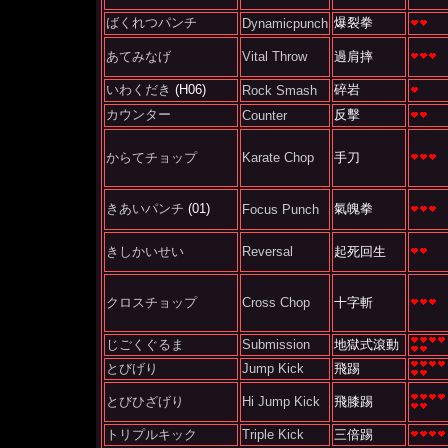
ばくれつパンチ
爆裂拳
Dynamicpunch
あてみなげ
Vital Throw
過肩摔
いわくだき
(H06)
碎岩
Rock Smash
カウンター
反擊
Counter
からてチョップ
Karate Chop
手刀
きあいパンチ
(01)
氣魄拳
Focus Punch
きしかいせい
Reversal
起死回生
クロスチョップ
Cross Chop
十字斬
じごくぐるま
Submission
地獄式滾動
とびげり
Jump Kick
飛踢
とびひざげり
Hi Jump Kick
飛膝踢
トリプルキック
Triple Kick
三倍踢