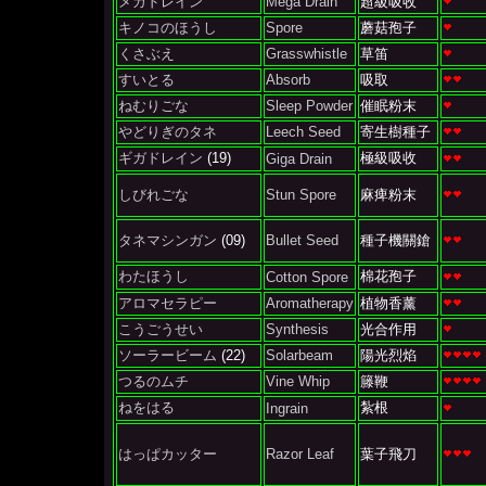
メガドレイン
Mega Drain
超級吸收
キノコのほうし
Spore
蘑菇孢子
くさぶえ
Grasswhistle
草笛
すいとる
Absorb
吸取
ねむりごな
Sleep Powder
催眠粉末
やどりぎのタネ
Leech Seed
寄生樹種子
ギガドレイン
(19)
極級吸收
Giga Drain
しびれごな
Stun Spore
麻痺粉末
タネマシンガン
(09)
Bullet Seed
種子機關鎗
わたほうし
棉花孢子
Cotton Spore
アロマセラピー
Aromatherapy
植物香薰
こうごうせい
Synthesis
光合作用
ソーラービーム
(22)
Solarbeam
陽光烈焰
つるのムチ
Vine Whip
籐鞭
ねをはる
紮根
Ingrain
はっぱカッター
Razor Leaf
葉子飛刀