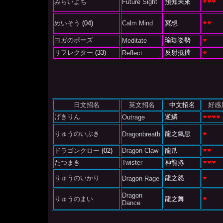
みらいよち
Future Sight
預知未來
めいそう
(04)
Calm Mind
冥想
ヨガのポーズ
瑜珈姿勢
Meditate
リフレクター
(33)
反射抵擋
Reflect
日文招名
英文招名
中文招名
好感
げきりん
逆鱗
Outrage
りゅうのいぶき
龍之氣息
Dragonbreath
ドラゴンクロー
(02)
Dragon Claw
龍爪
たつまき
Twister
神龍捲
りゅうのいかり
龍之怒
Dragon Rage
Dragon
りゅうのまい
龍之舞
Dance