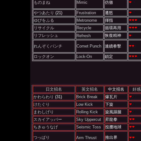
ものまね
Mimic
仿傚
やつあたり
(21)
Frustration
遷怒
ゆびをふる
Metronome
揮指
リサイクル
Recycle
循環再用
リフレッシュ
恢復精神
Refresh
れんぞくパンチ
Comet Punch
連續拳擊
ロックオン
Lock-On
鎖定
日文招名
英文招名
中文招名
好感
かわらわり
(31)
Brick Break
爆瓦片
けたぐり
Low Kick
下旋
まわしげり
Rolling Kick
旋風踢腿
スカイアッパー
Sky Uppercut
昇龍拳
ちきゅうなげ
Seismic Toss
投擲地球
つっぱり
推出界
Arm Thrust