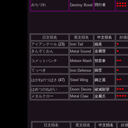
みちづれ
同行者
Destiny Bond
日文招名
英文招名
中文招名
好感
アイアンテール
(23)
Iron Tail
鐵尾
きんぞくおん
金屬聲
Metal Sound
コメットパンチ
Meteor Mash
彗星拳
てっぺき
鐵璧
Iron Defense
はがねのつばさ
(47)
Steel Wing
鋼之翼
はめつのねがい
Doom Desire
破滅願望
メタルクロー
Metal Claw
金屬爪
日文招名
英文招名
中文招名
好