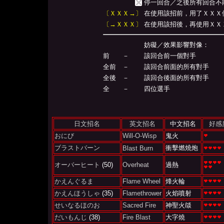
停一回合／之後所有回合不
〔ＸＸＸ→〕
在使用該招前，用了ＸＸＸ便會
〔→ＸＸＸ〕
在使用該招後，再使用ＸＸＸ便
妨礙／效果影響對像：
前 －
該回合前一個對手
全前 －
該回合前面的所有對手
全後 －
該回合後面的所有對手
全 －
四位選手
日文招名
英文招名
中文招名
好感
おにび
Will-O-Wisp
鬼火
ブラストバーン
衝擊燃燒炮
Blast Burn
オーバーヒート
(50)
Overheat
過熱
かえんぐるま
Flame Wheel
烽火輪
かえんほうしゃ
(35)
Flamethrower
火焰噴射
せいなるほのお
Sacred Fire
神聖火燄
だいもんじ
(38)
Fire Blast
大字燒