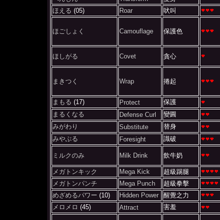
ほえる
(05)
Roar
吠叫
ほごしょく
Camouflage
保護色
ほしがる
Covet
貪心
まきつく
Wrap
捲起
まもる
(17)
保護
Protect
まるくなる
變圓
Defense Curl
みがわり
替身
Substitute
みやぶる
識破
Foresight
ミルクのみ
Milk Drink
飲牛奶
メガトンキック
Mega Kick
超級踢腿
メガトンパンチ
Mega Punch
超級拳擊
めざめるパワー
(10)
Hidden Power
醒覺之力
メロメロ
(45)
害羞
Attract