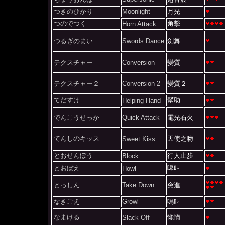
つきのひかり
Moonlight
月光
つのでつく
角擊
Horn Attack
つるぎのまい
Swords Dance
劍舞
テクスチャー
Conversion
變質
テクスチャー２
Conversion 2
變質２
てだすけ
幫助
Helping Hand
でんこうせっか
Quick Attack
電光石火
てんしのキッス
天使之吻
Sweet Kiss
とおせんぼう
行人止步
Block
とおぼえ
嗥叫
Howl
とっしん
Take Down
突進
なきごえ
Growl
鳴叫
なまける
懶惰
Slack Off