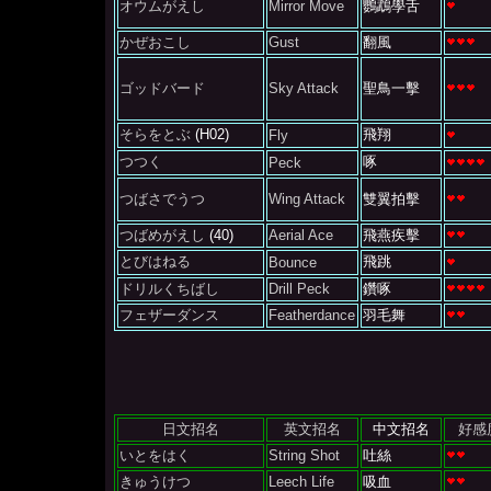
オウムがえし
Mirror Move
鸚鵡學舌
かぜおこし
Gust
翻風
ゴッドバード
Sky Attack
聖鳥一擊
そらをとぶ
(H02)
飛翔
Fly
つつく
啄
Peck
つばさでうつ
Wing Attack
雙翼拍擊
つばめがえし
(40)
Aerial Ace
飛燕疾擊
とびはねる
飛跳
Bounce
ドリルくちばし
Drill Peck
鑽啄
フェザーダンス
Featherdance
羽毛舞
日文招名
英文招名
中文招名
好感
いとをはく
String Shot
吐絲
きゅうけつ
Leech Life
吸血