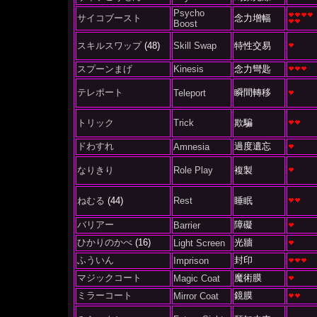
Psycho
サイコブースト
念力增幅
Boost
スキルスワップ
(48)
Skill Swap
特性交易
スプーンまげ
Kinesis
念力彎匙
テレポート
瞬間轉移
Teleport
トリック
Trick
欺騙
ドわすれ
過度遺忘
Amnesia
なりきり
Role Play
複製
ねむる
(44)
Rest
睡眠
バリアー
障礙
Barrier
ひかりのかべ
(16)
光牆
Light Screen
ふういん
封印
Imprison
マジックコート
魔術膜
Magic Coat
ミラーコート
鏡膜
Mirror Coat