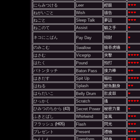
にらみつける
Leer
瞪眼
ねがいごと
Wish
禱告
ねごと
Sleep Talk
夢話
ねこのて
Assist
貓之手
ネコにこばん
招財
Pay Day
のみこむ
狼吞虎嚥
Swallow
はさむ
Vicegrip
夾擊
はたく
拍打
Pound
バトンタッチ
接力棒
Baton Pass
はきだす
Spit Up
嘔吐
はねる
Splash
鯉魚翻身
はらだいこ
肚皮鼓
Belly Drum
ひっかく
Scratch
搔
ひみつのちから
(43)
秘密力量
Secret Power
ふきとばし
Whirlwind
旋風
フラッシュ
(H05)
閃光
Flash
プレゼント
Present
禮物
へんしん
Transform
變身