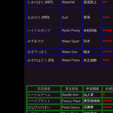
たきのぼり
(H07)
Waterfall
逆流而上
なみのり
(H03)
滑浪
Surf
ハイドロポンプ
Hydro Pump
水柱巨砲
みずあそび
玩水
Water Sport
みずでっぽう
Water Gun
噴水
みずのはどう
(03)
Water Pulse
水之波動
日文招名
英文招名
中文招名
好感
ニードルアーム
Needle Arm
仙人掌
ハードプラント
重型植物炮
Frenzy Plant
はなびらのまい
花瓣舞
Petal Dance