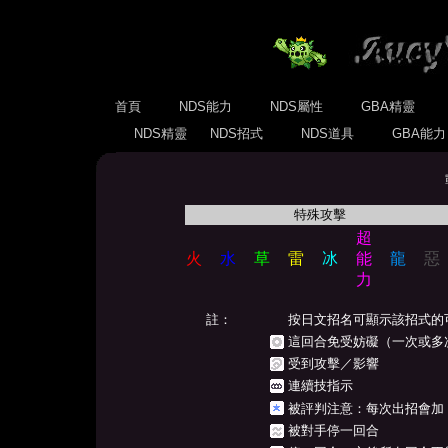
首頁
NDS能力
NDS屬性
GBA精靈
NDS精靈
NDS招式
NDS道具
GBA能
特殊攻擊
超
火
水
草
雷
冰
能
龍
惡
力
註：
按日文招名可顯示該招式的
這回合免受妨礙（一次或多
受到攻擊／影響
連續技指示
被評判注意：每次出招會加
被對手停一回合