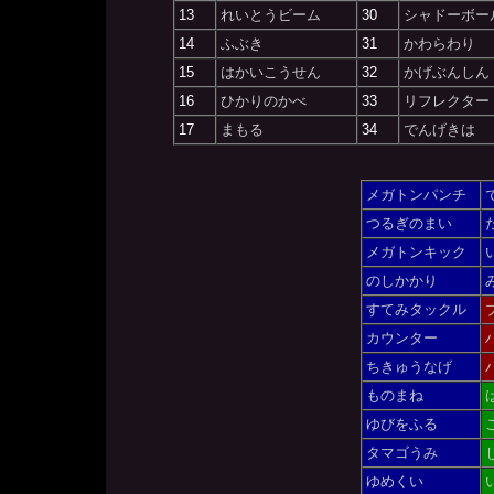
13
れいとうビーム
30
シャドーボー
14
ふぶき
31
かわらわり
15
はかいこうせん
32
かげぶんしん
16
ひかりのかべ
33
リフレクター
17
まもる
34
でんげきは
メガトンパンチ
つるぎのまい
メガトンキック
のしかかり
すてみタックル
カウンター
ちきゅうなげ
ものまね
ゆびをふる
タマゴうみ
ゆめくい