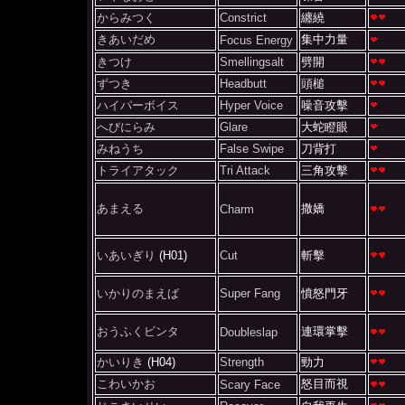
からみつく
Constrict
纏繞
きあいだめ
集中力量
Focus Energy
きつけ
Smellingsalt
劈開
ずつき
Headbutt
頭槌
ハイパーボイス
Hyper Voice
噪音攻擊
へびにらみ
Glare
大蛇瞪眼
みねうち
False Swipe
刀背打
トライアタック
Tri Attack
三角攻擊
あまえる
撒嬌
Charm
いあいぎり
(H01)
Cut
斬擊
いかりのまえば
Super Fang
憤怒門牙
おうふくビンタ
連環掌擊
Doubleslap
かいりき
(H04)
Strength
勁力
こわいかお
怒目而視
Scary Face