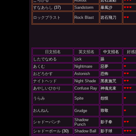
ころがる
Rollout
岩石滾動
すなあらし
(37)
Sandstorm
暴風沙
ロックブラスト
Rock Blast
岩石飛刀
日文招名
英文招名
中文招名
好感
したでなめる
Lick
舔
あくむ
Nightmare
惡夢
おどろかす
Astonish
恐怖
ナイトヘッド
Night Shade
黑夜施咒
あやしいひかり
Confuse Ray
神魂光束
うらみ
Spite
怨恨
おんねん
致敬
Grudge
Shadow
シャドーパンチ
影子拳
Punch
シャドーボール
(30)
Shadow Ball
影子球