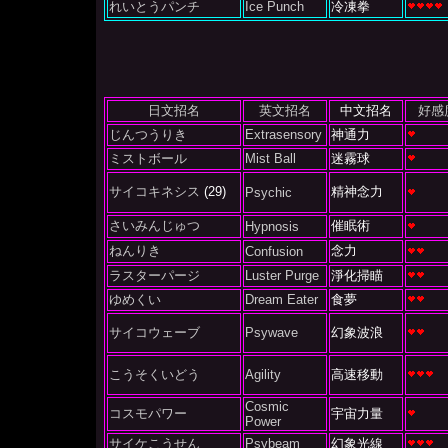
れいとうパンチ
Ice Punch
冷凍拳
日文招名
英文招名
中文招名
好感
じんつうりき
Extrasensory
神通力
ミストボール
Mist Ball
迷霧球
サイコキネシス
(29)
精神念力
Psychic
さいみんじゅつ
催眠術
Hypnosis
ねんりき
念力
Confusion
ラスターパージ
Luster Purge
淨化掃瞄
ゆめくい
Dream Eater
食夢
サイコウェーブ
Psywave
幻象波浪
こうそくいどう
Agility
高速移動
Cosmic
コスモパワー
宇宙力量
Power
サイケこうせん
Psybeam
幻象光線