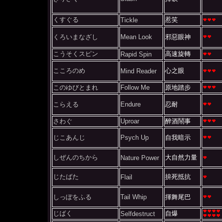
くすぐる
惹笑
Tickle
くろいまなざし
Mean Look
邪惡眼神
こうそくスピン
高速旋轉
Rapid Spin
こころのめ
心之眼
Mind Reader
このゆびとまれ
Follow Me
原地踏步
こらえる
Endure
忍耐
さわぐ
Uproar
醉酒鬧事
じこあんじ
Psych Up
自我暗示
しぜんのちから
大自然力量
Nature Power
じたばた
拚死抵抗
Flail
しっぽをふる
Tail Whip
揮舞尾巴
じばく
自爆
Selfdestruct