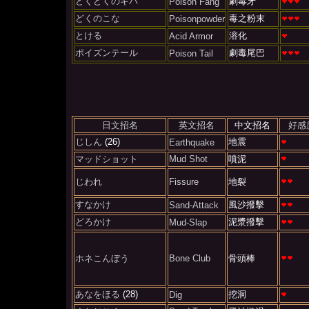
どくどくのキバ
劇毒牙
Poison Fang
どくのこな
毒之粉末
Poisonpowder
とける
溶化
Acid Armor
ポイズンテール
劇毒尾巴
Poison Tail
日文招名
英文招名
中文招名
好感
じしん
(26)
地震
Earthquake
マッドショット
Mud Shot
噴泥
じわれ
Fissure
地裂
すなかけ
風沙撥擊
Sand-Attack
どろかけ
泥漿撥擊
Mud-Slap
ホネこんぼう
Bone Club
骨頭棒
あなをほる
(28)
挖洞
Dig