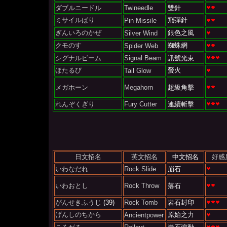
ダブルニードル
Twineedle
雙針
ミサイルばり
飛彈針
Pin Missile
ぎんいろのかぜ
銀色之風
Silver Wind
クモのす
蜘蛛網
Spider Web
シグナルビーム
Signal Beam
訊號光束
ほたるび
螢火
Tail Glow
メガホーン
Megahorn
超級角擊
れんぞくぎり
Fury Cutter
連續斬擊
日文招名
英文招名
中文招名
好感
いわなだれ
Rock Slide
崩石
いわおとし
Rock Throw
落石
がんせきふうじ
(39)
Rock Tomb
岩石封印
げんしのちから
原始之力
Ancientpower