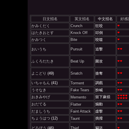
日文招名
英文招名
中文招名
好感
かみくだく
Crunch
狂咬
はたきおとす
Knock Off
叩倒
かみつく
Bite
咬噬
おいうち
Pursuit
追擊
ふくろだたき
Beat Up
圍攻
よこどり
(49)
Snatch
搶奪
いちゃもん
(41)
調戲
Torment
うそなき
Fake Tears
扮喊
おきみやげ
留下麻煩
Memento
おだてる
煽動
Flatter
だましうち
Faint Attack
虛擊
ちょうはつ
(12)
挑撥
Taunt
どろぼう
(46)
Thief
竊盜