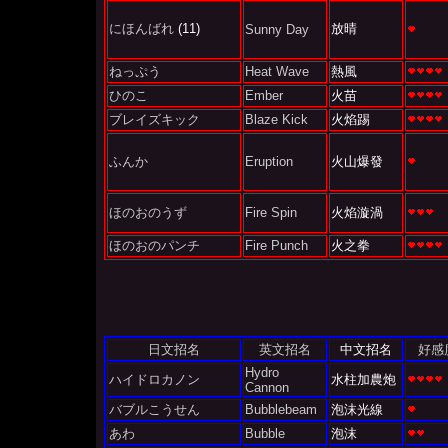
にほんばれ
(11)
放晴
Sunny Day
ねっぷう
Heat Wave
熱風
ひのこ
Ember
火苗
ブレイズキック
Blaze Kick
火焰踢
ふんか
Eruption
火山爆發
ほのおのうず
Fire Spin
火焰漩渦
ほのおのパンチ
Fire Punch
火之拳
日文招名
英文招名
中文招名
好感
Hydro
ハイドロカノン
水柱加農炮
Cannon
バブルこうせん
Bubblebeam
泡沫光線
あわ
Bubble
泡沫