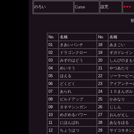
のろい
詛咒
Curse
招
No.
名稱
No.
名稱
01
きあいパンチ
18
あまごい
02
ドラゴンクロー
19
ギガドレイン
03
みずのはどう
20
しんびのまも
04
めいそう
21
やつあたり
05
ほえる
22
ソーラービー
06
どくどく
23
アイアンテー
07
あられ
24
１０まんボル
08
ビルドアップ
25
かみなり
09
タネマシンガン
26
じしん
10
めざめるパワー
27
おんがえし
11
にほんばれ
28
あなをほる
12
ちょうはつ
29
サイコキネシ