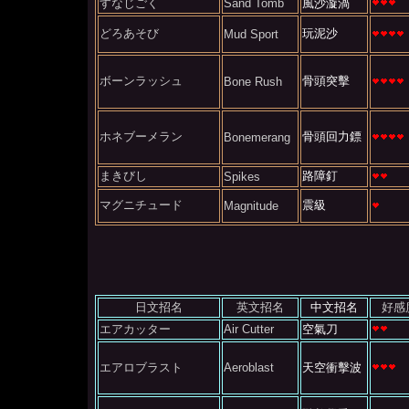
すなじごく
Sand Tomb
風沙漩渦
どろあそび
玩泥沙
Mud Sport
ボーンラッシュ
骨頭突擊
Bone Rush
ホネブーメラン
骨頭回力鏢
Bonemerang
まきびし
路障釘
Spikes
マグニチュード
震級
Magnitude
日文招名
英文招名
中文招名
好感
エアカッター
Air Cutter
空氣刀
エアロブラスト
Aeroblast
天空衝擊波