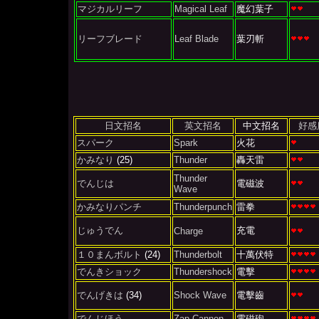
マジカルリーフ
Magical Leaf
魔幻葉子
リーフブレード
Leaf Blade
葉刃斬
日文招名
英文招名
中文招名
好感
スパーク
Spark
火花
かみなり
(25)
Thunder
轟天雷
Thunder
でんじは
電磁波
Wave
かみなりパンチ
Thunderpunch
雷拳
じゅうでん
充電
Charge
１０まんボルト
(24)
Thunderbolt
十萬伏特
でんきショック
Thundershock
電擊
でんげきは
(34)
Shock Wave
電擊齒
でんじほう
Zap Cannon
電磁砲