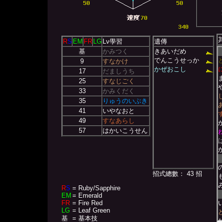
R
S
EM
FR
LG
Lv學習
遺傳
基
かみつく
きあいだめ
でんこうせっか
9
すなかけ
かぜおこし
17
だましうち
25
すなじごく
33
かみくだく
35
りゅうのいぶき
41
いやなおと
49
すなあらし
57
はかいこうせん
招式總數： 43 招
R
S
= Ruby/Sapphire
EM
= Emerald
FR
= Fire Red
LG
= Leaf Green
基
= 基本技