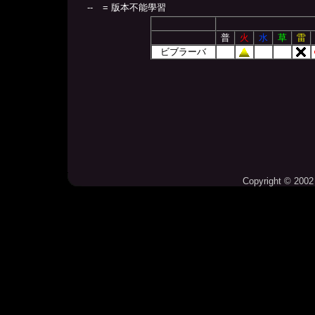
--
= 版本不能學習
普
火
水
草
雷
ビブラーバ
Copyright © 2002 