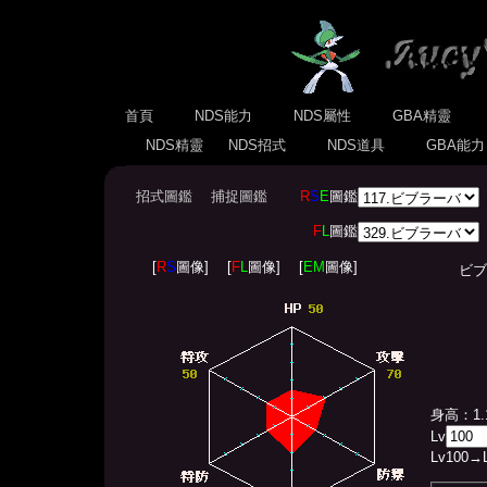
首頁
NDS能力
NDS屬性
GBA精靈
NDS精靈
NDS招式
NDS道具
GBA能
招式圖鑑
捕捉圖鑑
R
S
E
圖鑑
F
L
圖鑑
[
R
S
圖像]
[
F
L
圖像]
[
EM
圖像]
ビブラーバ
身高：1.
Lv
Lv
100
→