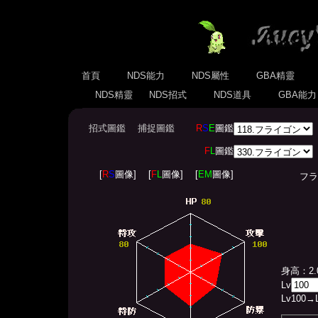
首頁
NDS能力
NDS屬性
GBA精靈
NDS精靈
NDS招式
NDS道具
GBA能
招式圖鑑
捕捉圖鑑
R
S
E
圖鑑
F
L
圖鑑
[
R
S
圖像]
[
F
L
圖像]
[
EM
圖像]
フライゴ
身高：2.
Lv
Lv
100
→