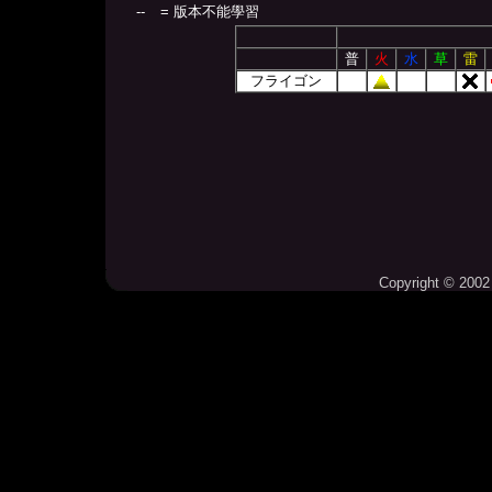
--
= 版本不能學習
普
火
水
草
雷
フライゴン
Copyright © 2002 