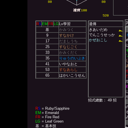
R
S
EM
FR
LG
Lv學習
遺傳
基
かみつく
きあいだめ
でんこうせっか
9
すなかけ
かぜおこし
17
だましうち
25
すなじごく
33
かみくだく
35
りゅうのいぶき
41
いやなおと
53
すなあらし
65
はかいこうせん
招式總數： 49 招
R
S
= Ruby/Sapphire
EM
= Emerald
FR
= Fire Red
LG
= Leaf Green
基
= 基本技