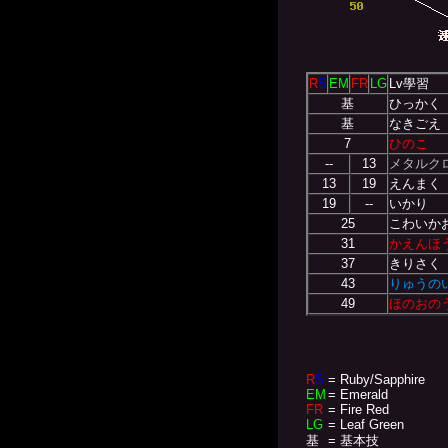
R
S
EM
FR
LG
Lv學習
基
ひっかく
基
なきごえ
7
ひのこ
--
13
メタルク
13
19
えんまく
19
--
いかり
25
こわいか
31
かえんほ
37
きりさく
43
りゅうの
49
ほのおの
R
S
= Ruby/Sapphire
EM
= Emerald
FR
= Fire Red
LG
= Leaf Green
基
= 基本技