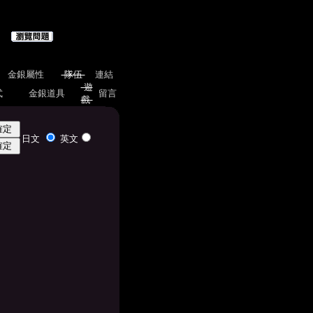
金銀屬性
隊伍
連結
遊
式
金銀道具
留言
戲
日文
英文