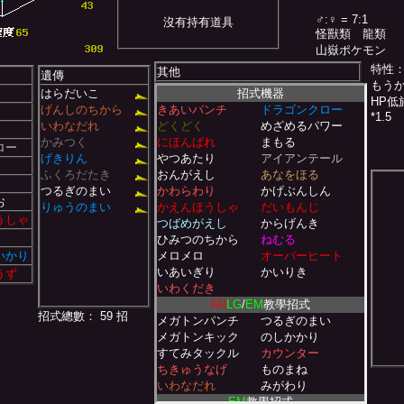
♂:♀ = 7:1
沒有持有道具
怪獸類
龍類
山嶽ポケモン
特性
其他
遺傳
もう
はらだいこ
招式機器
HP低
げんしのちから
きあいパンチ
ドラゴンクロー
*1.5
いわなだれ
どくどく
めざめるパワー
かみつく
にほんばれ
まもる
ロー
げきりん
やつあたり
アイアンテール
ふくろだたき
おんがえし
あなをほる
つるぎのまい
かわらわり
かげぶんしん
お
りゅうのまい
かえんほうしゃ
だいもんじ
うしゃ
つばめがえし
からげんき
ひみつのちから
ねむる
いかり
メロメロ
オーバーヒート
いあいぎり
かいりき
うず
いわくだき
FR
LG
/
EM
教學招式
招式總數： 59 招
メガトンパンチ
つるぎのまい
メガトンキック
のしかかり
すてみタックル
カウンター
ちきゅうなげ
ものまね
いわなだれ
みがわり
EM
教學招式