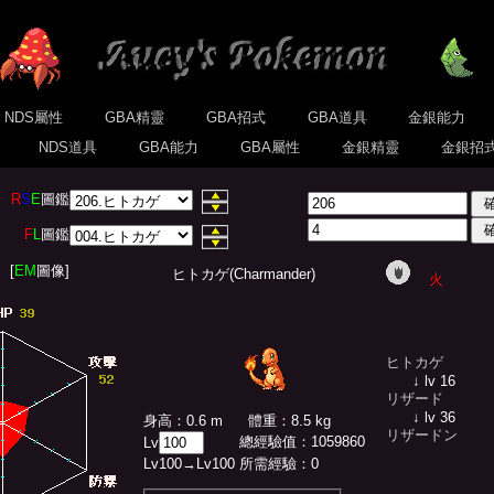
NDS屬性
GBA精靈
GBA招式
GBA道具
金銀能力
式
NDS道具
GBA能力
GBA屬性
金銀精靈
金銀招
R
S
E
圖鑑
F
L
圖鑑
[
EM
圖像]
ヒトカゲ(Charmander)
火
ヒトカゲ
↓ lv 16
リザード
↓ lv 36
身高：0.6 m
體重：8.5 kg
リザードン
總經驗值
：
1059860
Lv
Lv
100
→Lv
100
所需經驗：
0