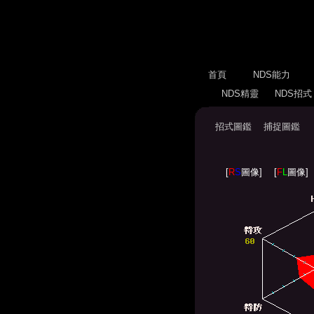
首頁
NDS能力
NDS精靈
NDS招
招式圖鑑
捕捉圖鑑
[
R
S
圖像]
[
F
L
圖像]