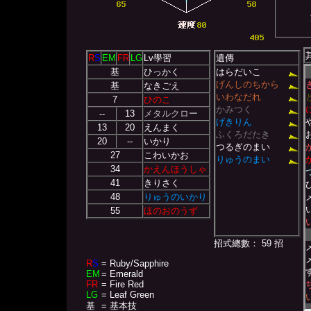
R
S
EM
FR
LG
Lv學習
遺傳
基
ひっかく
はらだいこ
げんしのちから
基
なきごえ
いわなだれ
7
ひのこ
かみつく
--
13
メタルクロー
げきりん
13
20
えんまく
ふくろだたき
20
--
いかり
つるぎのまい
27
こわいかお
りゅうのまい
34
かえんほうしゃ
41
きりさく
48
りゅうのいかり
55
ほのおのうず
招式總數： 59 招
R
S
= Ruby/Sapphire
EM
= Emerald
FR
= Fire Red
LG
= Leaf Green
基
= 基本技