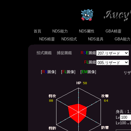
首頁
NDS能力
NDS屬性
GBA精靈
NDS精靈
NDS招式
NDS道具
GBA能
招式圖鑑
捕捉圖鑑
R
S
E
圖鑑
F
L
圖鑑
[
R
S
圖像]
[
F
L
圖像]
[
EM
圖像]
リザード(
身高：1.
Lv
Lv
100
→