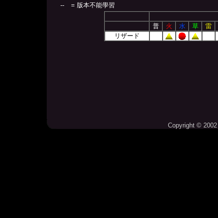
--
= 版本不能學習
普
火
水
草
雷
リザード
Copyright © 2002 