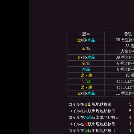
版本
發現
金
/
銀
/
水晶
38 番道
38
金
/
銀
(大量發
金
/
銀
/
水晶
39 番道
金
/
銀
6 番道路
水晶
6 番道路
比卡超
10
紅
/
綠
むじんは
比卡超
むじんは
金
/
銀
/
水晶
11 番道
コイル在
金
出現地點數目
： 5
コイル在
銀
版出現地點數目
： 5
コイル在
水晶
版出現地點數目
： 4
コイル在
紅
版出現地點數目
： 1
コイル在
綠
版出現地點數目
： 1