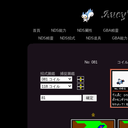
首頁
NDS能力
NDS屬性
GBA精靈
NDS精靈
NDS招式
NDS道具
GBA能
No: 081
コイル(
招式圖鑑
捕捉圖鑑
金