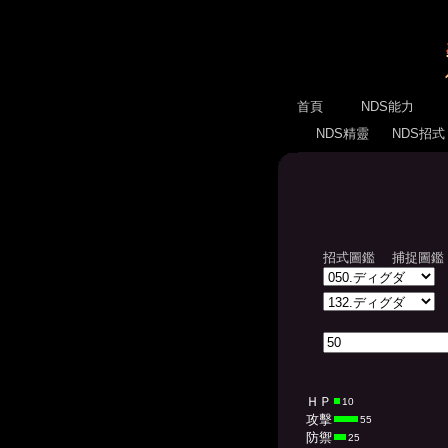
首頁
NDS能力
NDS精靈
NDS招
招式圖鑑
捕捉圖鑑
ＨＰ
10
攻擊
55
防禦
25