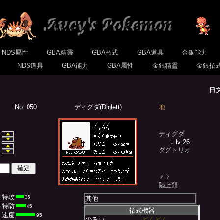
NDS屬性
GBA精靈
GBA招式
GBA道具
金銀能力
式
NDS道具
GBA能力
GBA屬性
金銀精靈
金銀招
日
No: 050
ディグダ(Diglett)
地
ディグダ
↓ lv 26
ダグトリオ
♂ ♀
陸上類
特攻
35
其他
特防
45
招式機器
速度
95
のろい
どくどく