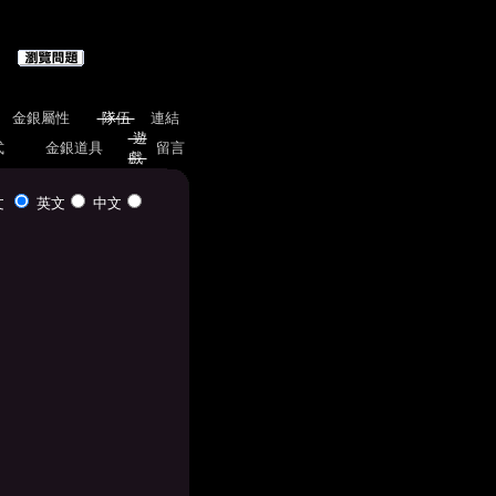
金銀屬性
隊伍
連結
遊
式
金銀道具
留言
戲
文
英文
中文