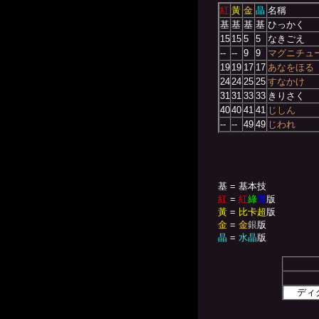
紅
黃
金
晶
名稱
基
基
基
基
ひっかく
15
15
5
5
なきごえ
--
--
9
9
マグニチュ
19
19
17
17
あなをほる
24
24
25
25
すなかけ
31
31
33
33
きりさく
40
40
41
41
じしん
--
--
49
49
じわれ
基 = 基本技
紅
=
紅
綠
青
版
黃
=
比卡超
版
金
=
金
銀
版
晶
=
水晶
版
ディ