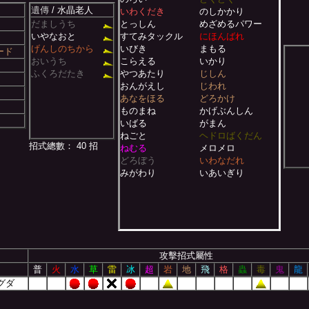
遺傳
/ 水晶老人
いわくだき
のしかかり
だましうち
とっしん
めざめるパワー
いやなおと
すてみタックル
にほんばれ
げんしのちから
いびき
まもる
ード
おいうち
こらえる
いかり
ふくろだたき
やつあたり
じしん
おんがえし
じわれ
あなをほる
どろかけ
ものまね
かげぶんしん
いばる
がまん
ねごと
ヘドロばくだん
招式總數： 40 招
ねむる
メロメロ
どろぼう
いわなだれ
みがわり
いあいぎり
攻擊招式屬性
普
火
水
草
雷
冰
超
岩
地
飛
格
蟲
毒
鬼
龍
グダ