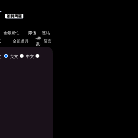
金銀屬性
隊伍
連結
遊
式
金銀道具
留言
戲
文
英文
中文