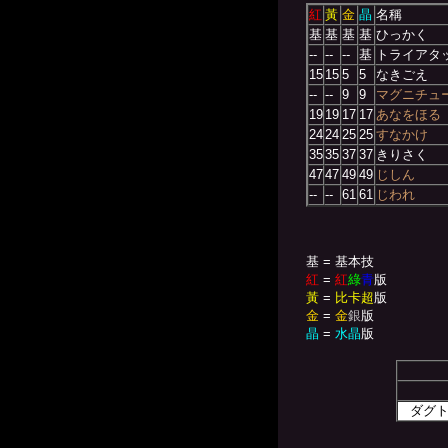
紅
黃
金
晶
名稱
基
基
基
基
ひっかく
--
--
--
基
トライアタ
15
15
5
5
なきごえ
--
--
9
9
マグニチュ
19
19
17
17
あなをほる
24
24
25
25
すなかけ
35
35
37
37
きりさく
47
47
49
49
じしん
--
--
61
61
じわれ
基 = 基本技
紅
=
紅
綠
青
版
黃
=
比卡超
版
金
=
金
銀
版
晶
=
水晶
版
ダグ