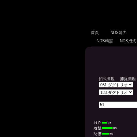
首頁
NDS能力
NDS精靈
NDS招
招式圖鑑
捕捉圖鑑
ＨＰ
35
攻擊
80
防禦
50