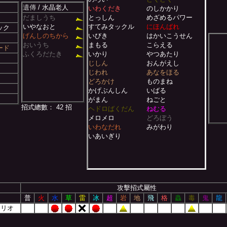
遺傳
/ 水晶老人
いわくだき
のしかかり
だましうち
とっしん
めざめるパワー
いやなおと
すてみタックル
にほんばれ
ック
げんしのちから
いびき
はかいこうせん
おいうち
まもる
こらえる
ード
ふくろだたき
いかり
やつあたり
じしん
おんがえし
じわれ
あなをほる
どろかけ
ものまね
かげぶんしん
いばる
がまん
ねごと
招式總數： 42 招
ヘドロばくだん
ねむる
メロメロ
どろぼう
いわなだれ
みがわり
いあいぎり
攻擊招式屬性
普
火
水
草
雷
冰
超
岩
地
飛
格
蟲
毒
鬼
龍
トリオ