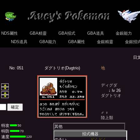
NDS屬性
GBA精靈
GBA招式
GBA道具
金銀能力
式
NDS道具
GBA能力
GBA屬性
金銀精靈
金銀招
日
No: 051
ダグトリオ(Dugtrio)
地
ディグダ
↓ lv 26
ダグトリオ
♂ ♀
陸上類
特攻
50
其他
特防
70
招式機器
速度
120
のろい
どくどく