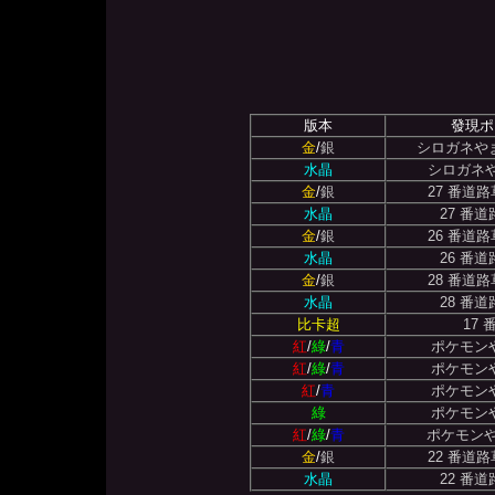
版本
發現ポ
金
/
銀
シロガネや
水晶
シロガネ
金
/
銀
27 番道
水晶
27 番
金
/
銀
26 番道
水晶
26 番
金
/
銀
28 番道
水晶
28 番
比卡超
17
紅
/
綠
/
青
ポケモンや
紅
/
綠
/
青
ポケモンや
紅
/
青
ポケモンや
綠
ポケモンや
紅
/
綠
/
青
ポケモンや
金
/
銀
22 番道
水晶
22 番