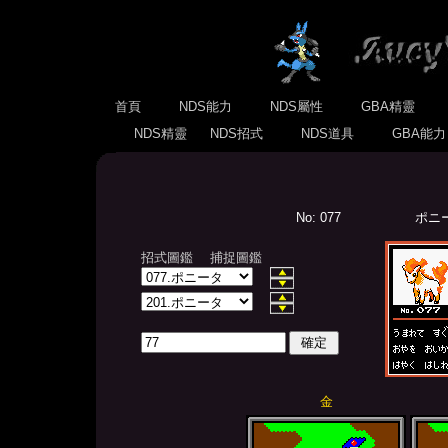
首頁
NDS能力
NDS屬性
GBA精靈
NDS精靈
NDS招式
NDS道具
GBA能
No: 077
ポニー
招式圖鑑
捕捉圖鑑
金