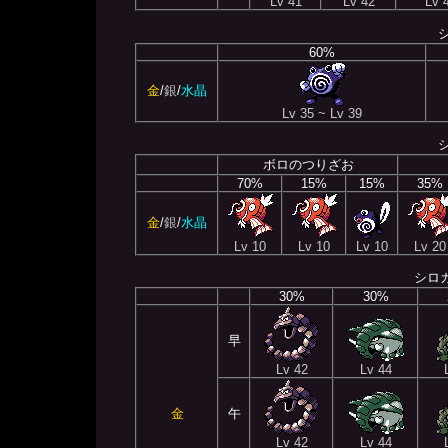
Lv 41
Lv 42
Lv 
60%
金
/
銀
/
水晶
Lv 35 ~ Lv 39
ボロのつりざお
70%
15%
15%
35%
金
/
銀
/
水晶
Lv 10
Lv 10
Lv 10
Lv 20
シロガ
30%
30%
早
Lv 42
Lv 44
金
午
Lv 42
Lv 44