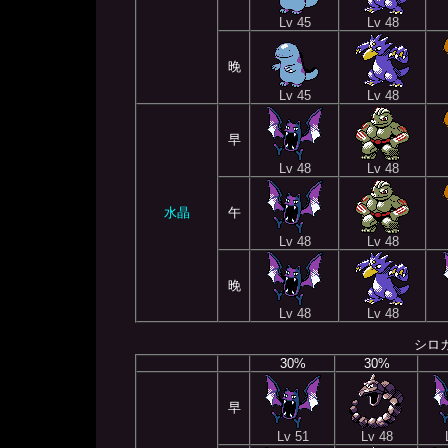
Lv 45
Lv 48
晚
Lv 45
Lv 48
早
Lv 48
Lv 48
水晶
午
Lv 48
Lv 48
晚
Lv 48
Lv 48
シロガ
30%
30%
早
Lv 51
Lv 48