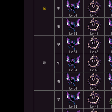
金
午
Lv 51
Lv 48
晚
Lv 51
Lv 48
早
Lv 51
Lv 48
銀
午
Lv 51
Lv 48
晚
Lv 51
Lv 48
早
Lv 51
Lv 48