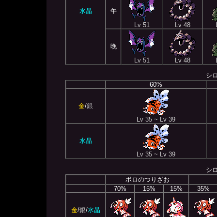
水晶
午
Lv 51
Lv 48
晚
Lv 51
Lv 48
シ
60%
金
/
銀
Lv 35 ~ Lv 39
水晶
Lv 35 ~ Lv 39
シ
ボロのつりざお
70%
15%
15%
35%
金
/
銀
/
水晶