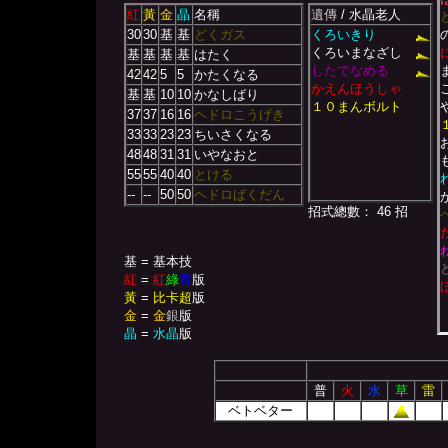
紅
黃
金
晶
名稱
遺傳
/ 水晶老人
30
30
基
基
どくガス
くろいきり
くろいまなざし
基
基
基
基
はたく
したでなめる
42
42
5
5
かたくなる
かえんほうしゃ
基
基
10
10
かなしばり
１０まんボルト
37
37
16
16
ヘドロこうげき
33
33
23
23
ちいさくなる
48
48
31
31
いやなおと
55
55
40
40
とける
--
--
50
50
ヘドロばくだん
招式總數： 46 招
基 = 基本技
紅
=
紅
綠
青
版
黃
=
比卡超
版
金
=
金
銀
版
晶
=
水晶
版
普
火
水
草
雷
ベトベター