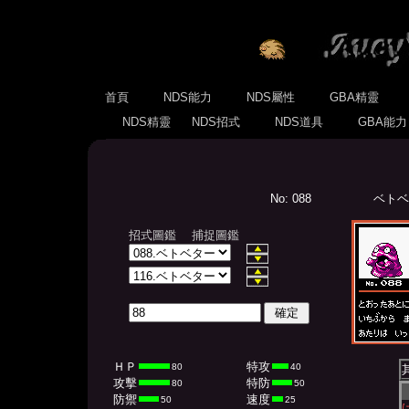
首頁
NDS能力
NDS屬性
GBA精靈
NDS精靈
NDS招式
NDS道具
GBA能
No: 088
ベトベタ
招式圖鑑
捕捉圖鑑
ＨＰ
特攻
80
40
攻擊
特防
80
50
防禦
速度
50
25