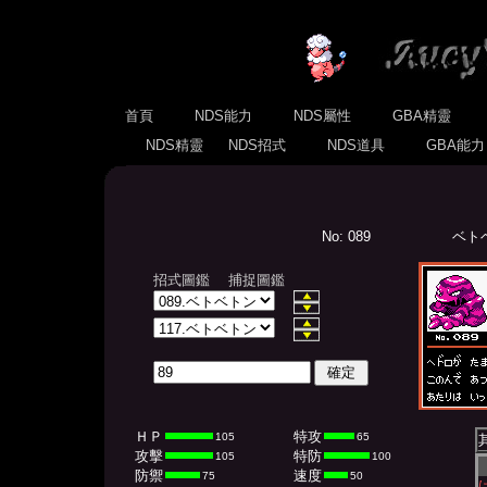
首頁
NDS能力
NDS屬性
GBA精靈
NDS精靈
NDS招式
NDS道具
GBA能
No: 089
ベトベ
招式圖鑑
捕捉圖鑑
ＨＰ
特攻
105
65
攻擊
特防
105
100
防禦
速度
75
50