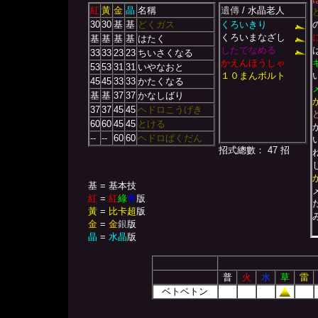
紅
黃
金
晶
名稱
遺傳
/ 水晶老人
30
30
基
基
どくガス
くろいきり
くろいまなざし
基
基
基
基
はたく
したでなめる
33
33
23
23
ちいさくなる
かえんほうしゃ
53
53
31
31
いやなおと
１０まんボルト
45
45
33
33
かたくなる
基
基
37
37
かなしばり
37
37
45
45
ヘドロこうげき
60
60
45
45
とける
--
--
60
60
ヘドロばくだん
招式總數： 47 招
基 = 基本技
紅
=
紅
綠
青
版
黃
=
比卡超
版
金
=
金
銀
版
晶
=
水晶
版
普
火
水
草
雷
ベトベトン